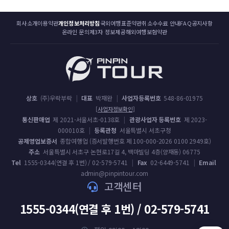
회사소개
이용약관
개인정보처리방침
국외여행표준약관
취소수수료 안내
FAQ
공지사항
온라인 문의
제3자 정보제공
해외여행보험약관
상호
(주)우락부락
|
대표
박재완
|
사업자등록번호
548-86-01975
[사업자정보확인]
통신판매업
제 2021-서울서초-0138호
|
관광사업자 등록번호
제 2023-
000010호
|
등록관청
서울특별시 서초구청
공제영업보증서
종합여행업 (증서발행번호 제 100-000-2026 0100 2949호)
주소
서울특별시 서초구 논현로17길 4, 백마빌딩 4층(양재동) 06775
Tel
1555-0344(연결 후 1번) / 02-579-5741
|
Fax
02-6449-5741
|
Email
admin@pinpintour.com
고객센터
1555-0344(연결 후 1번) / 02-579-5741