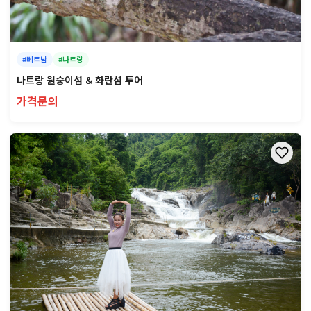
#베트남
#나트랑
나트랑 원숭이섬 & 화란섬 투어
가격문의