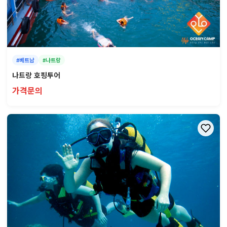
#베트남
#나트랑
나트랑 호핑투어
가격문의