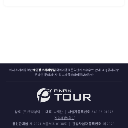
회사소개
이용약관
개인정보처리방침
국외여행표준약관
취소수수료 안내
FAQ
공지사항
온라인 문의
제3자 정보제공
해외여행보험약관
상호
(주)우락부락
|
대표
박재완
|
사업자등록번호
548-86-01975
[사업자정보확인]
통신판매업
제 2021-서울서초-0138호
|
관광사업자 등록번호
제 2023-