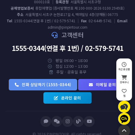
000010호
|
등록관청
서울특별시 서초구청
공제영업보증서
종합여행업 (증서발행번호 제 100-000-2026 0100 2949호)
주소
서울특별시 서초구 논현로17길 4, 백마빌딩 4층(양재동) 06775
Tel
1555-0344(연결 후 1번) / 02-579-5741
|
Fax
02-6449-5741
|
Email
admin@pinpintour.com
고객센터
1555-0344(연결 후 1번) / 02-579-5741
평일 09:00 ~ 18:00
점심 12:00 ~ 13:00
최근 본 상품
주말 · 공휴일 휴무
장바구니
전화 상담하기 (1555-0344)
이메일 문의
찜
온라인 문의
© 2026 PINPINTOUR. All rights reserved.