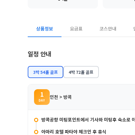
상품정보
요금표
코스안내
일정 안내
3박 54홀 골프
4박 72홀 골프
1
인천 > 방콕
DAY
방콕공항 미팅포인트에서 기사와 미팅후 숙소로 
아마리 호텔 파타야 체크인 후 휴식