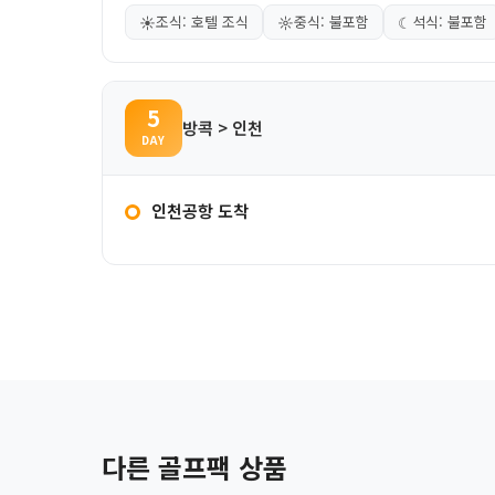
☀
조식: 호텔 조식
☼
중식: 불포함
☾
석식: 불포함
5
방콕 > 인천
DAY
인천공항 도착
다른 골프팩 상품