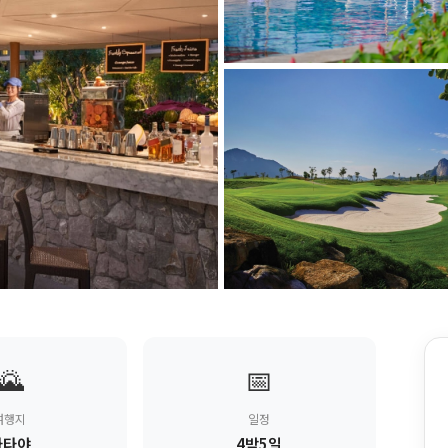
🌄
📅
여행지
일정
파타야
4박5일