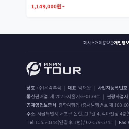
1,149,000원~
회사소개
이용약관
개인정
상호
(주)우락부락
|
대표
박재완
|
사업자등록번호
통신판매업
제 2021-서울서초-0138호
|
관광사업자
공제영업보증서
종합여행업 (증서발행번호 제 100-000-2
주소
서울특별시 서초구 논현로17길 4, 백마빌딩 4층(양
Tel
1555-0344(연결 후 1번) / 02-579-5741
|
Fax