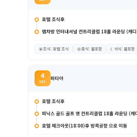
호텔 조식후
램차방 인터내셔널 컨트리클럽 18홀 라운딩 (캐디
☀
조식: 호텔 조식
☼
중식: 불포함
☾
석식: 불포함
4
파타야
DAY
호텔 조식후
피닉스 골드 골프 앤 컨트리클럽 18홀 라운딩 (캐
호텔 체크아웃(18:00)후 방콕공항 으로 이동