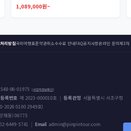
1,089,000원~
보처리방침
국외여행표준약관
취소수수료 안내
FAQ
공지사항
온라인 문의
제3자
548-86-01975
[사업자정보확인]
 등록번호
제 2023-000010호
|
등록관청
서울특별시 서초구청
026 0100 2949호)
재동) 06775
02-6449-5741
|
Email
admin@pinpintour.com