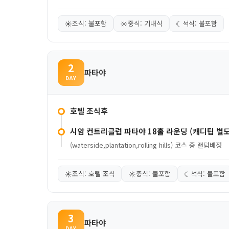
☀
조식: 불포함
☼
중식: 기내식
☾
석식: 불포함
2
파타야
DAY
호텔 조식후
시암 컨트리클럽 파타야 18홀 라운딩 (캐디팁 별
(waterside,plantation,rolling hills) 코스 중 랜덤배정
☀
조식: 호텔 조식
☼
중식: 불포함
☾
석식: 불포함
3
파타야
DAY