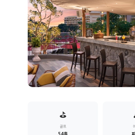
⛳
골프
54홀