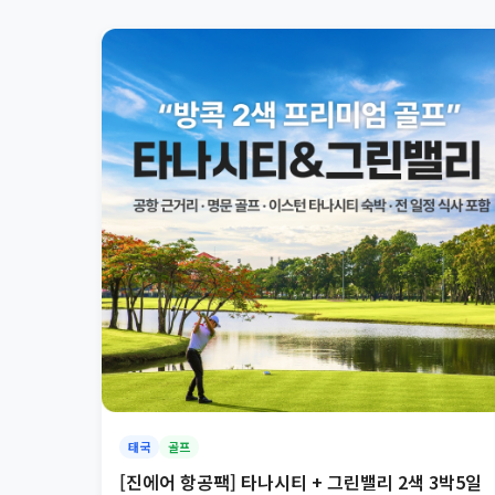
태국
골프
[진에어 항공팩] 타나시티 + 그린밸리 2색 3박5일