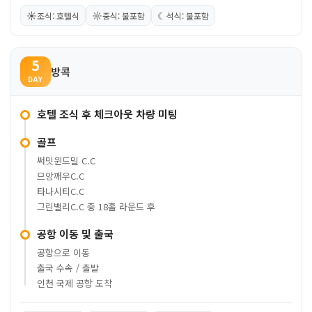
☀
☼
☾
조식: 호텔식
중식: 불포함
석식: 불포함
5
방콕
DAY
호텔 조식 후 체크아웃 차량 미팅
골프
써밋윈드밀 C.C
므앙깨우C.C
타나시티C.C
그린밸리C.C 중 18홀 라운드 후
공항 이동 및 출국
공항으로 이동
출국 수속 / 출발
인천 국제 공항 도착