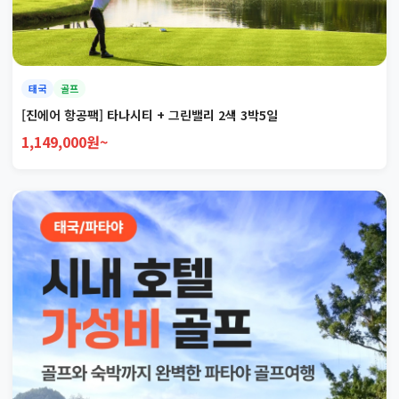
태국
골프
[진에어 항공팩] 타나시티 + 그린밸리 2색 3박5일
1,149,000원~