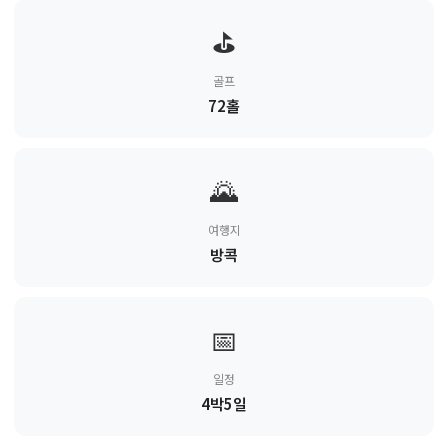
⛳
골프
72홀
🌄
여행지
방콕
📅
일정
4박5일