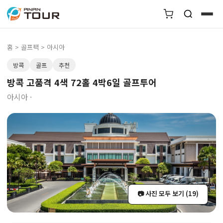
홈
>
골프팩
> 아시아
방콕
골프
추천
방콕 고품격 4색 72홀 4박6일 골프투어
아시아 ·
📷 사진 모두 보기 (19)