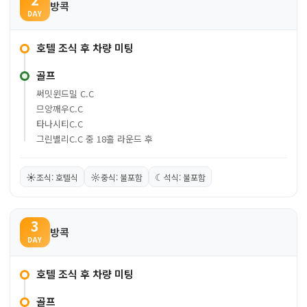
방콕
DAY
호텔 조식 후 차량 미팅
골프
써밋윈드밀 C.C
므앙깨우C.C
타나시티C.C
그린밸리C.C 중 18홀 라운드 후
☀
☼
☾
조식: 호텔식
중식: 불포함
석식: 불포함
3
방콕
DAY
호텔 조식 후 차량 미팅
골프