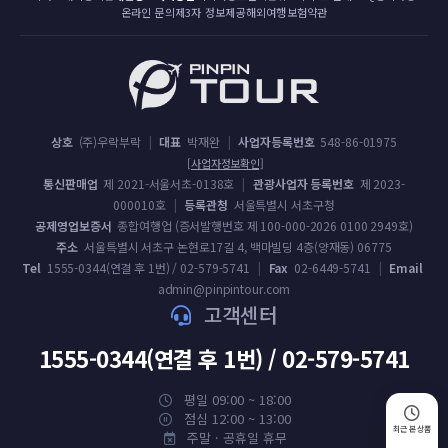
온라인 문의
제3자 정보제공
해외여행보험약관
상호
(주)우락부락
|
대표
박재완
|
사업자등록번호
548-86-01975
[사업자정보확인]
통신판매업
제 2021-서울서초-0138호
|
관광사업자 등록번호
제 2023-
000010호
|
등록관청
서울특별시 서초구청
공제영업보증서
종합여행업 (증서발행번호 제 100-000-2026 0100 2949호)
주소
서울특별시 서초구 논현로17길 4, 백마빌딩 4층(양재동) 06775
Tel
1555-0344(연결 후 1번) / 02-579-5741
|
Fax
02-6449-5741
|
Email
admin@pinpintour.com
고객센터
1555-0344(연결 후 1번) / 02-579-5741
평일 09:00 ~ 18:00
점심 12:00 ~ 13:00
최근 본 상품
주말 · 공휴일 휴무