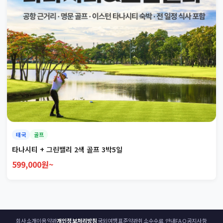
태국
골프
타나시티 + 그린밸리 2색 골프 3박5일
599,000원~
회사소개
이용약관
개인정보처리방침
국외여행표준약관
취소수수료 안내
FAQ
공지사항