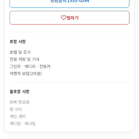
상담문의 1555-0344
찜하기
포함 사항
호텔 및 조식
전용 차량 및 기사
그린피 · 캐디피 · 전동카
여행자 보험(2억원)
불포함 사항
왕복 항공권
중·석식
개인 경비
캐디팁 · 매너팁