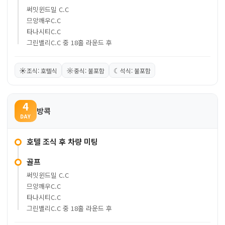
써밋윈드밀 C.C
므앙깨우C.C
타나시티C.C
그린밸리C.C 중 18홀 라운드 후
☀
☼
☾
조식: 호텔식
중식: 불포함
석식: 불포함
4
방콕
DAY
호텔 조식 후 차량 미팅
골프
써밋윈드밀 C.C
므앙깨우C.C
타나시티C.C
그린밸리C.C 중 18홀 라운드 후