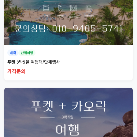
태국
단체여행
푸켓 3박5일 여행팩/단체행사
가격문의