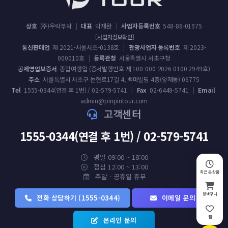
상호
(주)우락부락
|
대표
박재완
|
사업자등록번호
548-86-01975
[사업자정보확인]
통신판매업
제 2021-서울서초-0138호
|
관광사업자 등록번호
제 2023-
000010호
|
등록관청
서울특별시 서초구청
공제영업보증서
종합여행업 (증서발행번호 제 100-000-2026 0100 2949호)
주소
서울특별시 서초구 논현로17길 4, 백마빌딩 4층(양재동) 06775
Tel
1555-0344(연결 후 1번) / 02-579-5741
|
Fax
02-6449-5741
|
Email
admin@pinpintour.com
고객센터
1555-0344(연결 후 1번) / 02-579-5741
평일 09:00 ~ 18:00
점심 12:00 ~ 13:00
최근 본 상품
주말 · 공휴일 휴무
장바구니
전화 상담하기 (1555-0344)
이메일 문의
찜
온라인 문의