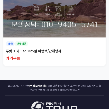
태국
단체여행
푸켓 + 카오락 3박5일 여행팩/단체행사
가격문의
회사소개
이용약관
개인정보처리방침
국외여행표준약관
취소수수료 안내
FAQ
공지사항
온라인 문의
제3자 정보제공
해외여행보험약관