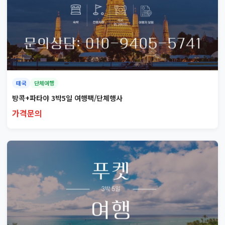
태국
단체여행
방콕+파타야 3박5일 여행팩/단체행사
가격문의