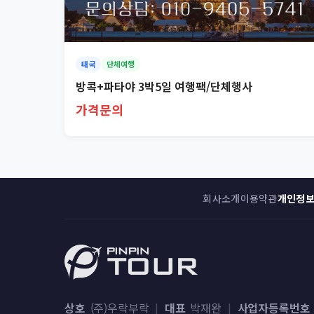
태국
단체여행
방콕+파타야 3박5일 여행팩/단체행사
가격문의
회사소개
이용약관
개인정
상호
(주)우락부락
|
대표
박재완
|
사업자등록번호