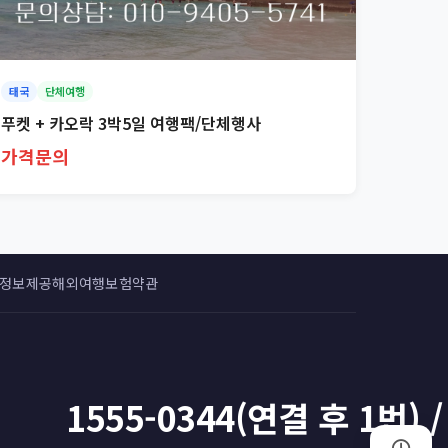
태국
단체여행
푸켓 + 카오락 3박5일 여행팩/단체행사
가격문의
 정보제공
해외여행보험약관
1555-0344(연결 후 1번) /