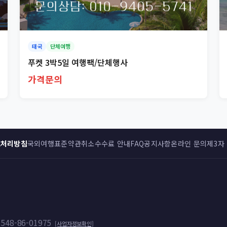
태국
단체여행
푸켓 3박5일 여행팩/단체행사
가격문의
보처리방침
국외여행표준약관
취소수수료 안내
FAQ
공지사항
온라인 문의
제3자
548-86-01975
[사업자정보확인]