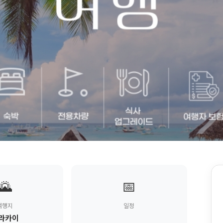
🌄
📅
여행지
일정
라카이