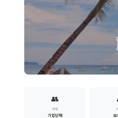
👥
유형
기업단체
보