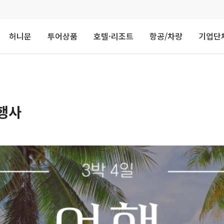
허니문
투어상품
호텔·리조트
항공/차량
기업단
행사