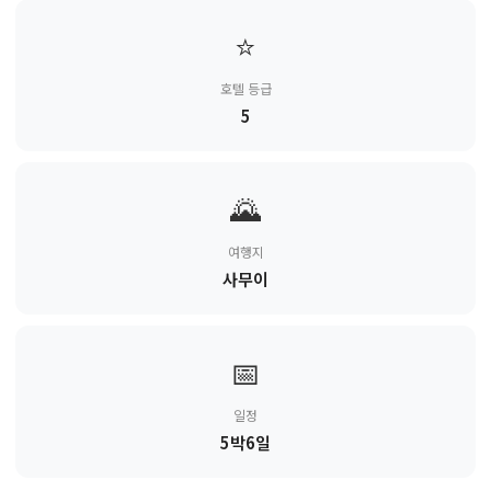
⭐
호텔 등급
5
🌄
여행지
사무이
📅
일정
5박6일