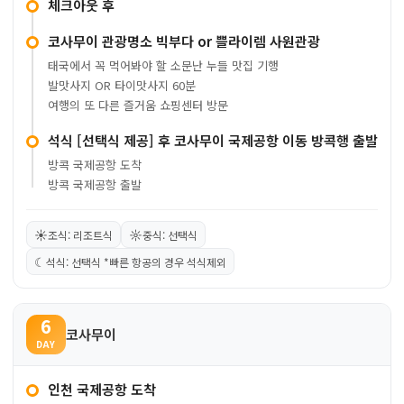
체크아웃 후
코사무이 관광명소 빅부다 or 쁠라이렘 사원관광
태국에서 꼭 먹어봐야 할 소문난 누들 맛집 기행
발맛사지 OR 타이맛사지 60분
여행의 또 다른 즐거움 쇼핑센터 방문
석식 [선택식 제공] 후 코사무이 국제공항 이동 방콕행 출발
방콕 국제공항 도착
방콕 국제공항 출발
☀
☼
조식: 리조트식
중식: 선택식
☾
석식: 선택식 *빠른 항공의 경우 석식제외
6
코사무이
DAY
인천 국제공항 도착