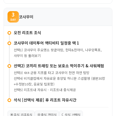
3
코사무이
DAY
오전 리조트 조식
코사무이 데이투어 액티비티 일정중 택 1
선택1) 코사무이 주요명소 왓쿤아람, 힌따&힌야이, 나무앙폭포,
사무이 등 둘러보기
선택2) 코끼리 트래킹 또는 보호소 먹이주기 & 샤워체험
선택3) 4X4 군용 지프를 타고 코사무이 천연 자연 탐방
선택4) 비치클럽에서 자유로운 휴양및 허니문 스넵촬영 (원본30장
+수정본10장, 음료및 팁포함)
선택5) 리조트내 자유시 - 리조트내 중식제공
석식 [선택식 제공] 후 리조트 자유시간
☀
☼
☾
조식: 리조트식
중식: 현지식
석식: 선택식