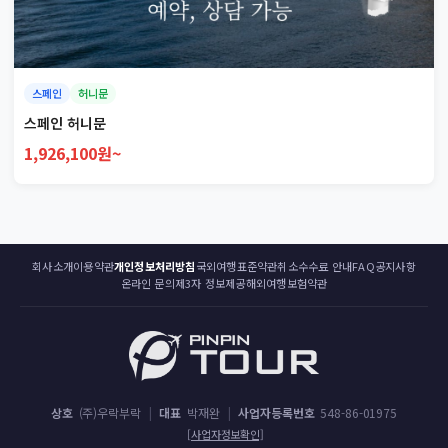
스페인
허니문
스페인 허니문
1,926,100원~
회사소개
이용약관
개인정보처리방침
국외여행표준약관
취소수수료 안내
FAQ
공지사항
온라인 문의
제3자 정보제공
해외여행보험약관
상호
(주)우락부락
|
대표
박재완
|
사업자등록번호
548-86-01975
[사업자정보확인]