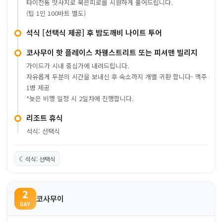
타이전통 맛사지로 묵은피로를 시원하게 풀어드립니다.
(팁 1인 100바트 별도)
석식 [선택식 제공] 후 밤도깨비 나이트 투어
코사무이 핫 플레이스 차웽스트리트 또는 피셔맨 빌리지
가이드가 시내 중심가에 내려드립니다.
자유롭게 두분의 시간을 보내신 후 숙소까지 개별 귀환 합니다- 맥주
1병 제공
*늦은 비행 일정 시 2일차에 진행합니다.
리조트 휴식
석식: 선택식
☾
석식: 선택식
2
코사무이
DAY