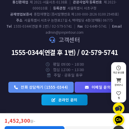
통신판매업
제 2021-서울서초-0138호
|
관광사업자 등록번호
제 2023-
000010호
|
등록관청
서울특별시 서초구청
공제영업보증서
종합여행업 (증서발행번호 제 100-000-2026 0100 2949호)
주소
서울특별시 서초구 논현로17길 4, 백마빌딩 4층(양재동) 06775
Tel
1555-0344(연결 후 1번) / 02-579-5741
|
Fax
02-6449-5741
|
Email
admin@pinpintour.com
고객센터
1555-0344(연결 후 1번) / 02-579-5741
평일 09:00 ~ 18:00
점심 12:00 ~ 13:00
최근 본 상품
주말 · 공휴일 휴무
장바구니
전화 상담하기 (1555-0344)
이메일 문의
찜
온라인 문의
1,452,300
원~