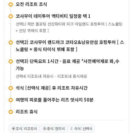
오전 리조트 조식
코사무이 데이투어 액티비티 일정중 택 1
선택1) 헤븐 플로팅 선상파티와 피크 아일랜드 호핑투어 [ 스노쿨링
+ 선상 뷔페식 포함 ]
선택2) 코사무이 랜드마크 코타오&낭유안섬 호핑투어 [ 스
노쿨링 + 중식 타이식 뷔페 포함 ]
선택3) 단독요트 1시간 - 음료 제공 *사전예약제로 화,수
가능
선택4) 리조트내 자유시 - 리조트내 중식제공
석식 [선택식 제공] 후 리조트 자유시간
여행의 피로를 풀어주는 리츠 맛사지 50분
리조트 휴식
☀
☼
☾
조식: 리조트식
중식: 현지식
석식: 선택식