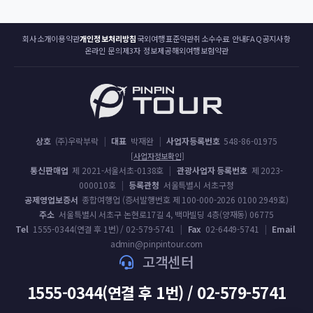
회사소개
이용약관
개인정보처리방침
국외여행표준약관
취소수수료 안내
FAQ
공지사항
온라인 문의
제3자 정보제공
해외여행보험약관
상호
(주)우락부락
|
대표
박재완
|
사업자등록번호
548-86-01975
[사업자정보확인]
통신판매업
제 2021-서울서초-0138호
|
관광사업자 등록번호
제 2023-
000010호
|
등록관청
서울특별시 서초구청
공제영업보증서
종합여행업 (증서발행번호 제 100-000-2026 0100 2949호)
주소
서울특별시 서초구 논현로17길 4, 백마빌딩 4층(양재동) 06775
Tel
1555-0344(연결 후 1번) / 02-579-5741
|
Fax
02-6449-5741
|
Email
admin@pinpintour.com
고객센터
1555-0344(연결 후 1번) / 02-579-5741