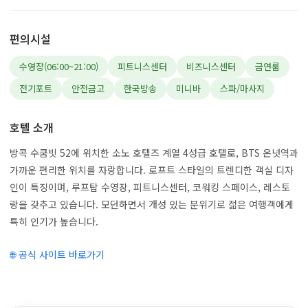
편의시설
수영장(06:00~21:00)
피트니스센터
비즈니스센터
금연룸
전기포트
안전금고
한국방송
미니바
스파/마사지
호텔 소개
방콕 수쿰빗 52에 위치한 소노 호텔즈 계열 4성급 호텔로, BTS 온넛역과
가까운 편리한 위치를 자랑합니다. 로프트 스타일의 트렌디한 객실 디자
인이 특징이며, 루프탑 수영장, 피트니스센터, 코워킹 스페이스, 레스토
랑을 갖추고 있습니다. 모던하면서 개성 있는 분위기로 젊은 여행객에게
특히 인기가 높습니다.
🌐 공식 사이트 바로가기