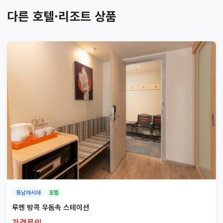
다른 호텔·리조트 상품
동남아시아
호텔
루멘 방콕 우돔속 스테이션
가격문의