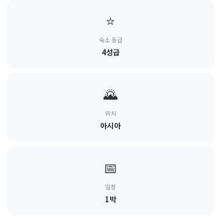
⭐
숙소 등급
4성급
🌄
위치
아시아
📅
일정
1박