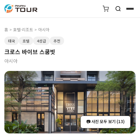
홈
>
호텔·리조트
> 아시아
태국
호텔
4성급
추천
크로스 바이브 스쿰빗
아시아
📷 사진 모두 보기 (13)