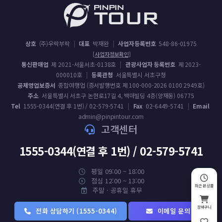
상호
(주)우락부락
|
대표
박재완
|
사업자등록번호
548-86-01975
[사업자정보확인]
통신판매업
제 2021-서울서초-0138호
|
관광사업자 등록번호
제 2023-
000010호
|
등록관청
서울특별시 서초구청
공제영업보증서
종합여행업 (증서발행번호 제 100-000-2026 0100 2949호)
주소
서울특별시 서초구 논현로17길 4, 백마빌딩 4층(양재동) 06775
Tel
1555-0344(연결 후 1번) / 02-579-5741
|
Fax
02-6449-5741
|
Email
admin@pinpintour.com
고객센터
1555-0344(연결 후 1번) / 02-579-5741
평일 09:00 ~ 18:00
점심 12:00 ~ 13:00
최근 본 상품
주말 · 공휴일 휴무
장바구니
전화 상담하기 (1555-0344)
이메일 문의