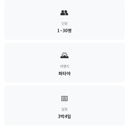
👥
인원
1~30명
🌄
여행지
파타야
📅
일정
3박4일