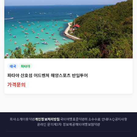
태국
파타야
파타야 산호섬 어드벤쳐 해양스포츠 반일투어
가격문의
회사소개
이용약관
개인정보처리방침
국외여행표준약관
취소수수료 안내
FAQ
공지사항
온라인 문의
제3자 정보제공
해외여행보험약관