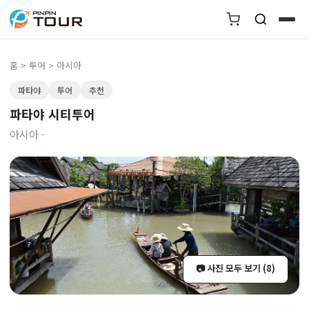
홈
>
투어
> 아시아
파타야
투어
추천
파타야 시티투어
아시아 ·
📷 사진 모두 보기 (8)