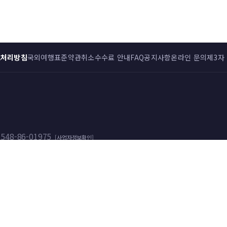
보처리방침
국외여행표준약관
취소수수료 안내
FAQ
공지사항
온라인 문의
제3자
548-86-01975
[사업자정보확인]
 등록번호
제 2023-000010호
|
등록관청
서울특별시 서초구청
026 0100 2949호)
재동) 06775
02-6449-5741
|
Email
admin@pinpintour.com