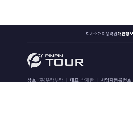
회사소개
이용약관
개인정
상호
(주)우락부락
|
대표
박재완
|
사업자등록번호
통신판매업
제 2021-서울서초-0138호
|
관광사업자
공제영업보증서
종합여행업 (증서발행번호 제 100-000-2
주소
서울특별시 서초구 논현로17길 4, 백마빌딩 4층(양
Tel
1555-0344(연결 후 1번) / 02-579-5741
|
Fax