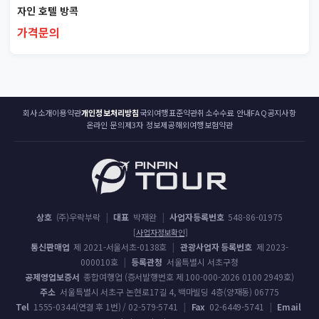
자인 호텔 방콕
가격문의
회사소개
이용약관
개인정보처리방침
국외여행표준약관
취소수수료 안내
FAQ
공지사항
온라인 문의
제3자 정보제공
해외여행보험약관
상호
(주)우락부락
|
대표
박재완
|
사업자등록번호
548-86-01975
[사업자정보확인]
통신판매업
제 2021-서울서초-0138호
|
관광사업자 등록번호
제 2023-
000010호
|
등록관청
서울특별시 서초구청
공제영업보증서
종합여행업 (증서발행번호 제 100-000-2026 0100 2949호)
주소
서울특별시 서초구 논현로17길 4, 백마빌딩 4층(양재동) 06775
Tel
1555-0344(연결 후 1번) / 02-579-5741
|
Fax
02-6449-5741
|
Email