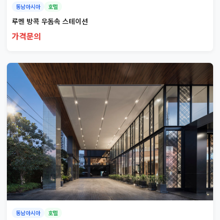
동남아시아
호텔
루멘 방콕 우돔속 스테이션
가격문의
동남아시아
호텔