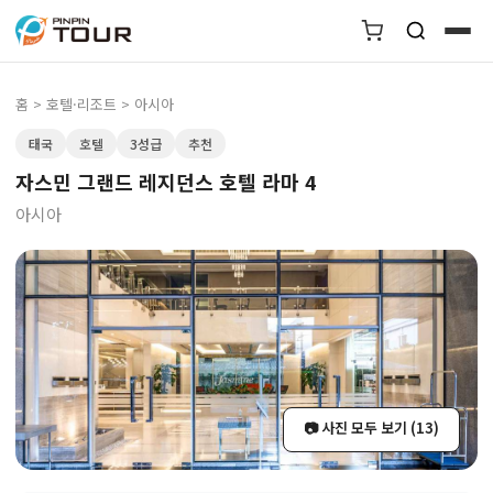
홈
>
호텔·리조트
> 아시아
태국
호텔
3성급
추천
자스민 그랜드 레지던스 호텔 라마 4
아시아
📷 사진 모두 보기 (13)