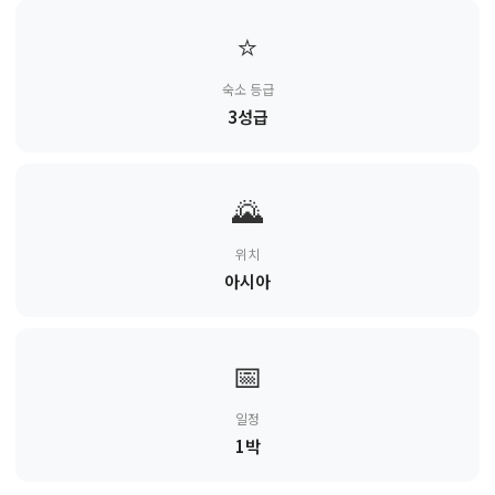
⭐
숙소 등급
3성급
🌄
위치
아시아
📅
일정
1박