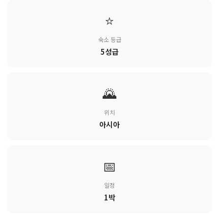
⭐
숙소 등급
5성급
🌄
위치
아시아
📅
일정
1박