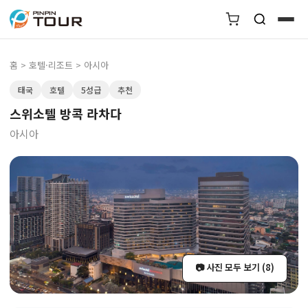
홈
>
호텔·리조트
> 아시아
태국
호텔
5성급
추천
스위소텔 방콕 라차다
아시아
📷 사진 모두 보기 (8)