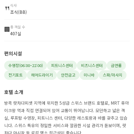
식사
🍴
조식(BB)
총 객실 수
🏢
407실
편의시설
수영장(06:00~22:00)
피트니스센터
비즈니스센터
금연룸
전기포트
헤어드라이기
안전금고
미니바
스파/마사지
호텔 소개
방콕 랏차다피셋 지역에 위치한 5성급 스위스 브랜드 호텔로, MRT 후아
이크왕 역과 직접 연결되어 있어 교통이 뛰어납니다. 모던하고 넓은 객
실, 루프탑 수영장, 피트니스 센터, 다양한 레스토랑과 바를 갖추고 있습
니다. 스위스 특유의 정밀한 서비스와 깔끔한 시설 관리가 돋보이며, 랏
차다 야시장 등 로컬 명소 접근성이 좋습니다.