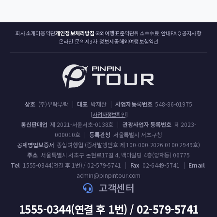
회사소개
이용약관
개인정보처리방침
국외여행표준약관
취소수수료 안내
FAQ
공지사항
온라인 문의
제3자 정보제공
해외여행보험약관
상호
(주)우락부락
|
대표
박재완
|
사업자등록번호
548-86-01975
[사업자정보확인]
통신판매업
제 2021-서울서초-0138호
|
관광사업자 등록번호
제 2023-
000010호
|
등록관청
서울특별시 서초구청
공제영업보증서
종합여행업 (증서발행번호 제 100-000-2026 0100 2949호)
주소
서울특별시 서초구 논현로17길 4, 백마빌딩 4층(양재동) 06775
Tel
1555-0344(연결 후 1번) / 02-579-5741
|
Fax
02-6449-5741
|
Email
admin@pinpintour.com
고객센터
1555-0344(연결 후 1번) / 02-579-5741