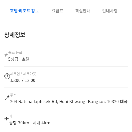
호텔·리조트 정보
요금표
객실안내
안내사항
상세정보
숙소 등급
⭐
5성급 · 호텔
체크인 / 체크아웃
🕐
15:00 / 12:00
주소
📍
204 Ratchadaphisek Rd, Huai Khwang, Bangkok 10320 태국
거리
✈
공항 30km · 시내 4km