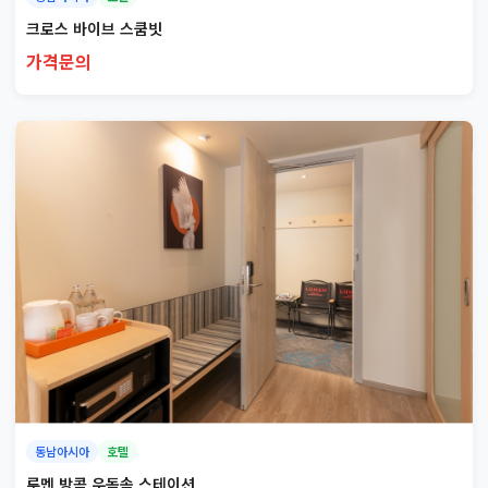
크로스 바이브 스쿰빗
가격문의
동남아시아
호텔
루멘 방콕 우돔속 스테이션