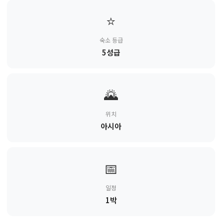
⭐
숙소 등급
5성급
🌄
위치
아시아
📅
일정
1박