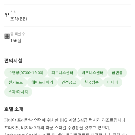
식사
🍴
조식(BB)
총 객실 수
🏢
156실
편의시설
수영장(07:00~19:00)
피트니스센터
비즈니스센터
금연룸
전기포트
헤어드라이기
안전금고
한국방송
미니바
스파/마사지
호텔 소개
파타야 프라탐낙 언덕에 위치한 IHG 계열 5성급 럭셔리 리조트입니다.
프라이빗 비치와 3개의 라군 스타일 수영장을 갖추고 있으며,