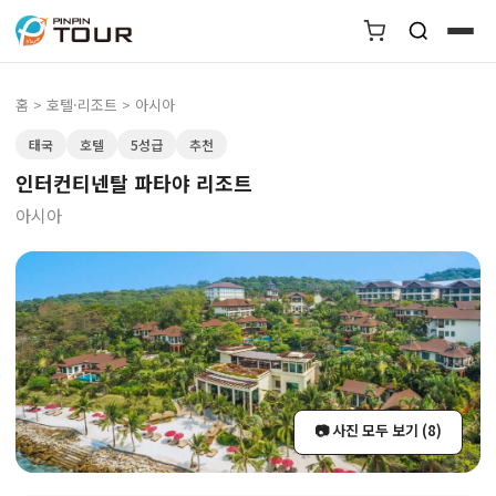
홈
>
호텔·리조트
> 아시아
태국
호텔
5성급
추천
인터컨티넨탈 파타야 리조트
아시아
📷 사진 모두 보기 (8)