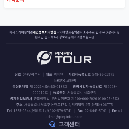
회사소개
이용약관
개인정보처리방침
국외여행표준약관
취소수수료 안내
FAQ
공지사항
온라인 문의
제3자 정보제공
해외여행보험약관
상호
(주)우락부락
|
대표
박재완
|
사업자등록번호
548-86-01975
[사업자정보확인]
통신판매업
제 2021-서울서초-0138호
|
관광사업자 등록번호
제 2023-
000010호
|
등록관청
서울특별시 서초구청
공제영업보증서
종합여행업 (증서발행번호 제 100-000-2026 0100 2949호)
주소
서울특별시 서초구 논현로17길 4, 백마빌딩 4층(양재동) 06775
Tel
1555-0344(연결 후 1번) / 02-579-5741
|
Fax
02-6449-5741
|
Email
admin@pinpintour.com
고객센터