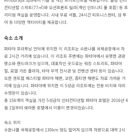
Amburaya Spa에서 커플 및 개인 트리트먼트를 제공합니다. 클럽 인터
컨티넨탈 스위트(77㎡)와 오션프론트 빌라(개인 인피니티 풀 포함) 등 프
리미엄 객실을 운영합니다. 시내 무료 셔틀, 24시간 피트니스센터, 섬 투
어 등 다양한 액티비티를 제공합니다.
숙소 소개
파타야 프라투남 언덕에 위치한 이 리조트는 수완나품 국제공항에서 차
로 2시간 거리에 있습니다. 이 리조트 주변에는 파타야에서 유명한 관광
명소와 랜드마크가 있으며, 대표적인 곳으로는 워킹 스트리트, 파타야
힐, 로열 가든 플라자, 타야 무역 전시관 및 컨벤션 센터 등이 있습니다.
또한 센트럴 페스티벌 파타야 해변, 코란, 좀티엔 해변도 차로 가까운 거
리에 있습니다. 파타야에 위치한 이 5성급 리조트에는 전용 비치와 야외
수영장이 있습니다.
총 156개의 객실을 가진 5성급의 인터컨티넨탈 파타야 호텔은 2016년 4
월 1일부터 쉐라톤 호텔에서 이름이 변경되었습니다.
숙소 위치
수완나품 국제공항에서 130km 정도 떨어져 있으며 차량으로 대략 2시