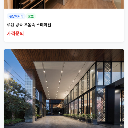
동남아시아
호텔
루멘 방콕 우돔속 스테이션
가격문의