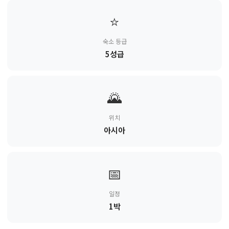
⭐
숙소 등급
5성급
🌄
위치
아시아
📅
일정
1박