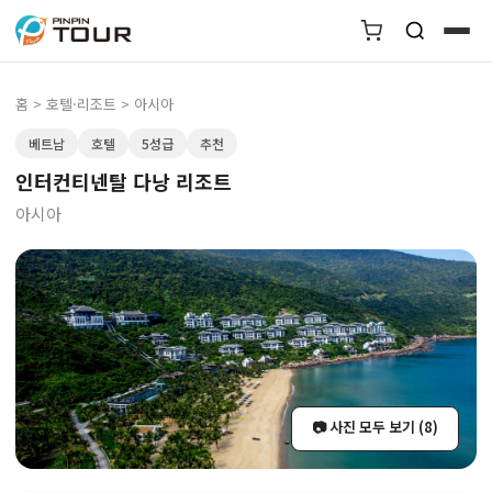
홈
>
호텔·리조트
> 아시아
베트남
호텔
5성급
추천
인터컨티넨탈 다낭 리조트
아시아
📷 사진 모두 보기 (8)