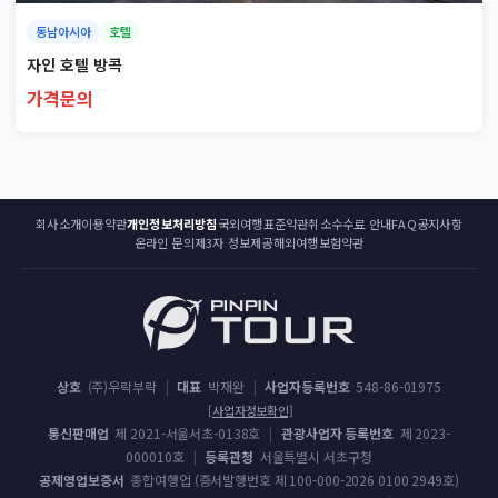
동남아시아
호텔
자인 호텔 방콕
가격문의
회사소개
이용약관
개인정보처리방침
국외여행표준약관
취소수수료 안내
FAQ
공지사항
온라인 문의
제3자 정보제공
해외여행보험약관
상호
(주)우락부락
|
대표
박재완
|
사업자등록번호
548-86-01975
[사업자정보확인]
통신판매업
제 2021-서울서초-0138호
|
관광사업자 등록번호
제 2023-
000010호
|
등록관청
서울특별시 서초구청
공제영업보증서
종합여행업 (증서발행번호 제 100-000-2026 0100 2949호)