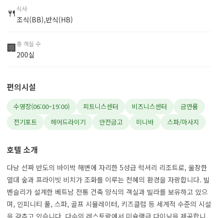
식사
🍴
조식(BB),반식(HB)
총 객실 수
🏢
200실
편의시설
수영장(06:00~19:00)
피트니스센터
비즈니스센터
금연룸
전기포트
헤어드라이기
안전금고
미니바
스파/마사지
호텔 소개
다낭 선짜 반도의 바이박 해변에 자리한 5성급 럭셔리 리조트로, 울창한
열대 숲과 프라이빗 비치가 조화를 이루는 천혜의 환경을 자랑합니다. 빌
벤슬리가 설계한 베트남 전통 건축 양식의 객실과 빌라를 보유하고 있으
며, 인피니티 풀, 스파, 골프 시뮬레이터, 키즈클럽 등 세계적 수준의 시설
을 갖추고 있습니다. 다수의 레스토랑에서 미슐랭급 다이닝을 제공합니