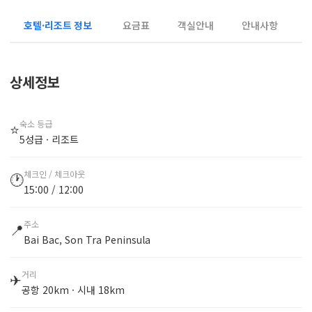
호텔·리조트 정보
요금표
객실안내
안내사항
상세정보
숙소 등급
⭐
5성급 · 리조트
체크인 / 체크아웃
🕐
15:00 / 12:00
주소
📍
Bai Bac, Son Tra Peninsula
거리
✈
공항 20km · 시내 18km