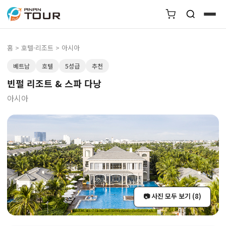
홈
>
호텔·리조트
> 아시아
베트남
호텔
5성급
추천
빈펄 리조트 & 스파 다낭
아시아
📷 사진 모두 보기 (8)