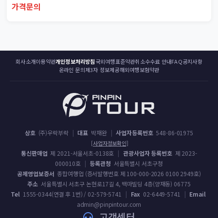
가격문의
회사소개
이용약관
개인정보처리방침
국외여행표준약관
취소수수료 안내
FAQ
공지사항
온라인 문의
제3자 정보제공
해외여행보험약관
상호
(주)우락부락
|
대표
박재완
|
사업자등록번호
548-86-01975
[사업자정보확인]
통신판매업
제 2021-서울서초-0138호
|
관광사업자 등록번호
제 2023-
000010호
|
등록관청
서울특별시 서초구청
공제영업보증서
종합여행업 (증서발행번호 제 100-000-2026 0100 2949호)
주소
서울특별시 서초구 논현로17길 4, 백마빌딩 4층(양재동) 06775
Tel
1555-0344(연결 후 1번) / 02-579-5741
|
Fax
02-6449-5741
|
Email
admin@pinpintour.com
고객센터