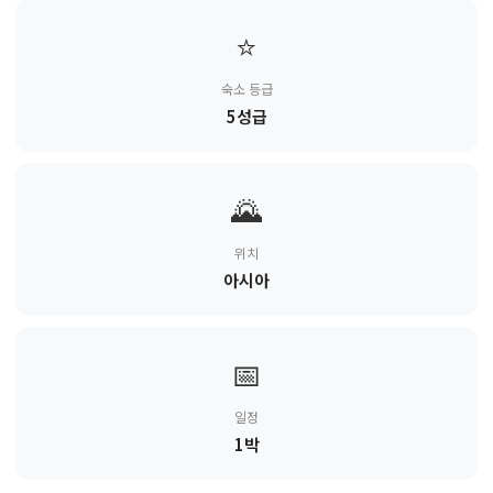
⭐
숙소 등급
5성급
🌄
위치
아시아
📅
일정
1박