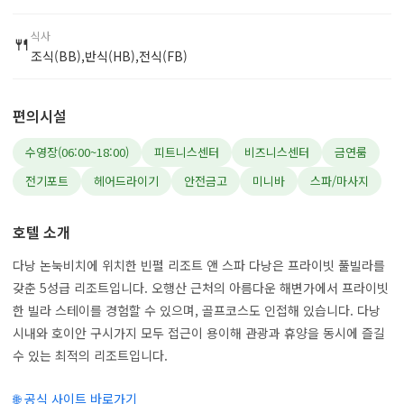
식사
🍴
조식(BB),반식(HB),전식(FB)
편의시설
수영장(06:00~18:00)
피트니스센터
비즈니스센터
금연룸
전기포트
헤어드라이기
안전금고
미니바
스파/마사지
호텔 소개
다낭 논눅비치에 위치한 빈펄 리조트 앤 스파 다낭은 프라이빗 풀빌라를
갖춘 5성급 리조트입니다. 오행산 근처의 아름다운 해변가에서 프라이빗
한 빌라 스테이를 경험할 수 있으며, 골프코스도 인접해 있습니다. 다낭
시내와 호이안 구시가지 모두 접근이 용이해 관광과 휴양을 동시에 즐길
수 있는 최적의 리조트입니다.
🌐 공식 사이트 바로가기