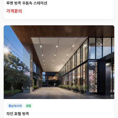
루멘 방콕 우돔속 스테이션
가격문의
동남아시아
호텔
자인 호텔 방콕