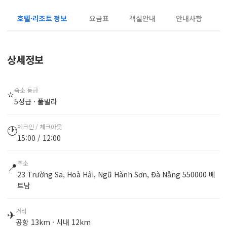
호텔·리조트 정보
요금표
객실안내
안내사항
상세정보
숙소 등급
⭐
5성급 · 풀빌라
체크인 / 체크아웃
🕐
15:00 / 12:00
주소
📍
23 Trường Sa, Hoà Hải, Ngũ Hành Sơn, Đà Nẵng 550000 베
트남
거리
✈
공항 13km · 시내 12km