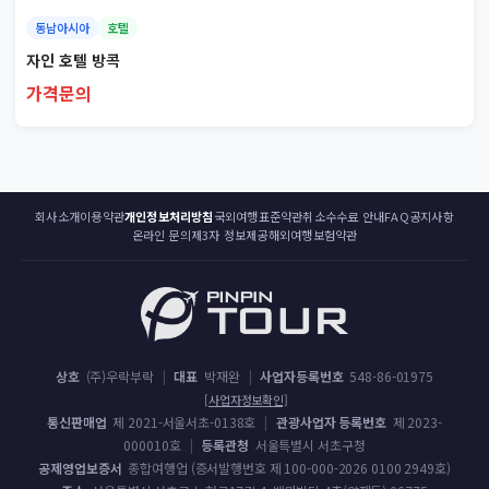
동남아시아
호텔
자인 호텔 방콕
가격문의
회사소개
이용약관
개인정보처리방침
국외여행표준약관
취소수수료 안내
FAQ
공지사항
온라인 문의
제3자 정보제공
해외여행보험약관
상호
(주)우락부락
|
대표
박재완
|
사업자등록번호
548-86-01975
[사업자정보확인]
통신판매업
제 2021-서울서초-0138호
|
관광사업자 등록번호
제 2023-
000010호
|
등록관청
서울특별시 서초구청
공제영업보증서
종합여행업 (증서발행번호 제 100-000-2026 0100 2949호)