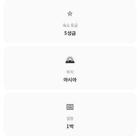
⭐
숙소 등급
5성급
🌄
위치
아시아
📅
일정
1박