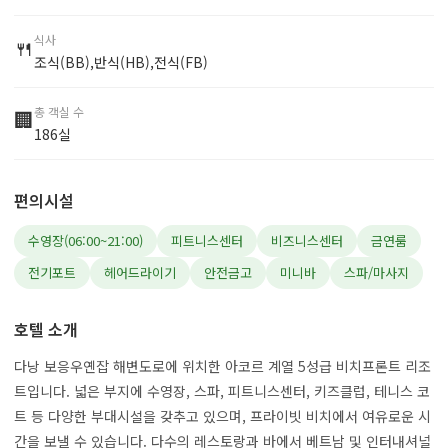
식사
🍴
조식(BB),반식(HB),전식(FB)
총 객실 수
🏢
186실
편의시설
수영장(06:00~21:00)
피트니스센터
비즈니스센터
금연룸
전기포트
헤어드라이기
안전금고
미니바
스파/마사지
호텔 소개
다낭 보응우옌잡 해변도로에 위치한 아코르 계열 5성급 비치프론트 리조
트입니다. 넓은 부지에 수영장, 스파, 피트니스센터, 키즈클럽, 테니스 코
트 등 다양한 부대시설을 갖추고 있으며, 프라이빗 비치에서 여유로운 시
간을 보낼 수 있습니다. 다수의 레스토랑과 바에서 베트남 및 인터내셔널