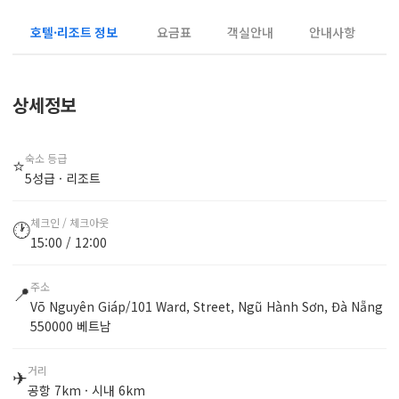
호텔·리조트 정보
요금표
객실안내
안내사항
상세정보
숙소 등급
⭐
5성급 · 리조트
체크인 / 체크아웃
🕐
15:00 / 12:00
주소
📍
Võ Nguyên Giáp/101 Ward, Street, Ngũ Hành Sơn, Đà Nẵng
550000 베트남
거리
✈
공항 7km · 시내 6km