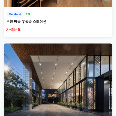
동남아시아
호텔
루멘 방콕 우돔속 스테이션
가격문의