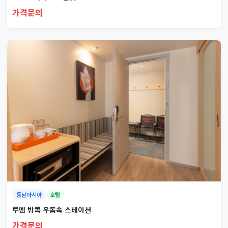
가격문의
동남아시아
호텔
루멘 방콕 우돔속 스테이션
가격문의