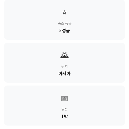
⭐
숙소 등급
5성급
🌄
위치
아시아
📅
일정
1박