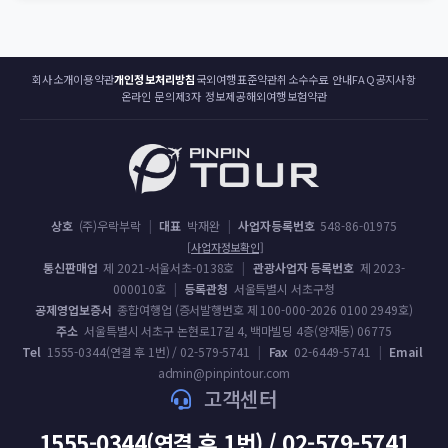
회사소개
이용약관
개인정보처리방침
국외여행표준약관
취소수수료 안내
FAQ
공지사항
온라인 문의
제3자 정보제공
해외여행보험약관
상호
(주)우락부락
|
대표
박재완
|
사업자등록번호
548-86-01975
[사업자정보확인]
통신판매업
제 2021-서울서초-0138호
|
관광사업자 등록번호
제 2023-
000010호
|
등록관청
서울특별시 서초구청
공제영업보증서
종합여행업 (증서발행번호 제 100-000-2026 0100 2949호)
주소
서울특별시 서초구 논현로17길 4, 백마빌딩 4층(양재동) 06775
Tel
1555-0344(연결 후 1번) / 02-579-5741
|
Fax
02-6449-5741
|
Email
admin@pinpintour.com
고객센터
1555-0344(연결 후 1번) / 02-579-5741