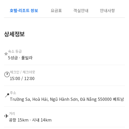
호텔·리조트 정보
요금표
객실안내
안내사항
상세정보
숙소 등급
⭐
5성급 · 풀빌라
체크인 / 체크아웃
🕐
15:00 / 12:00
주소
📍
Trường Sa, Hoà Hải, Ngũ Hành Sơn, Đà Nẵng 550000 베트남
거리
✈
공항 15km · 시내 14km