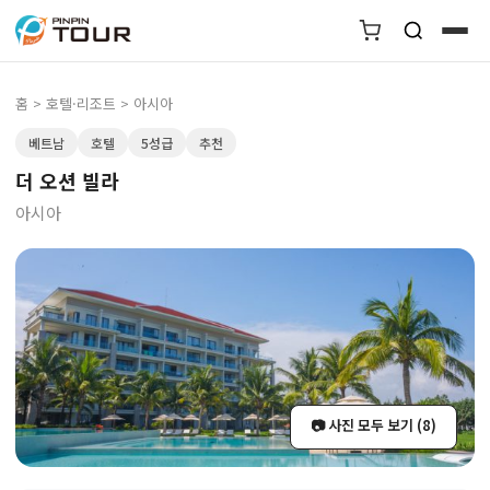
홈
>
호텔·리조트
> 아시아
베트남
호텔
5성급
추천
더 오션 빌라
아시아
📷 사진 모두 보기 (8)