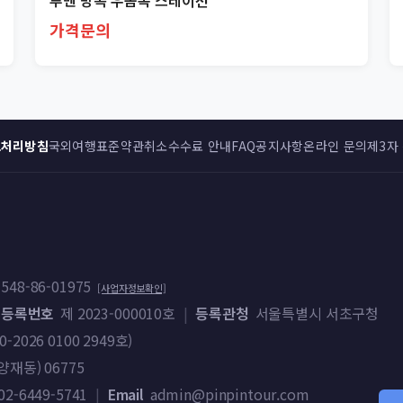
루멘 방콕 우돔속 스테이션
가격문의
보처리방침
국외여행표준약관
취소수수료 안내
FAQ
공지사항
온라인 문의
제3자
548-86-01975
[사업자정보확인]
 등록번호
제 2023-000010호
|
등록관청
서울특별시 서초구청
026 0100 2949호)
재동) 06775
02-6449-5741
|
Email
admin@pinpintour.com