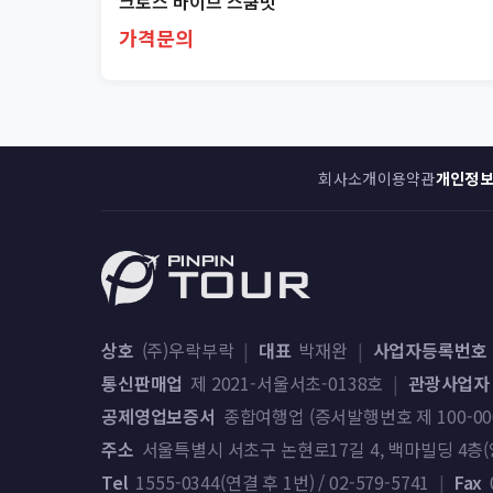
크로스 바이브 스쿰빗
가격문의
회사소개
이용약관
개인정
상호
(주)우락부락
|
대표
박재완
|
사업자등록번호
통신판매업
제 2021-서울서초-0138호
|
관광사업자
공제영업보증서
종합여행업 (증서발행번호 제 100-000-2
주소
서울특별시 서초구 논현로17길 4, 백마빌딩 4층(양
Tel
1555-0344(연결 후 1번) / 02-579-5741
|
Fax