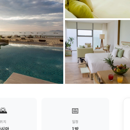
🌄
📅
위치
일정
아시아
1박