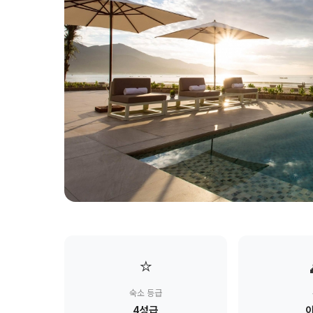
⭐
숙소 등급
4성급