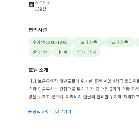
총 객실 수
🏢
129실
편의시설
수영장(06:00~18:00)
피트니스센터
비즈니스센터
한국방송
미니바
스파/마사지
호텔 소개
다낭 보응우옌잡 해변도로에 위치한 퓨전 계열 4성급 올스위트
스파 인클루시브 컨셉으로 투숙 기간 중 매일 2회의 스파 트
랑을 갖추고 있으며, 미케비치 인근의 편리한 위치에 자리하고
🌐 공식 사이트 바로가기