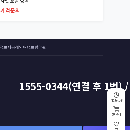
자인 호텔 방콕
가격문의
 정보제공
해외여행보험약관
1555-0344(연결 후 1번) /
최근 본 상품
장바구니
찜