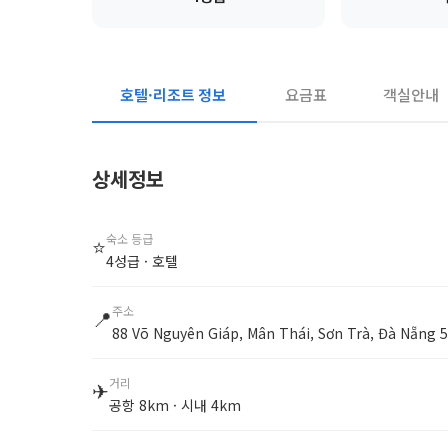
호텔·리조트 정보
요금표
객실안내
상세정보
숙소 등급
⭐
4성급 · 호텔
주소
📍
88 Võ Nguyên Giáp, Mân Thái, Sơn Trà, Đà Nẵng 
거리
✈
공항 8km · 시내 4km