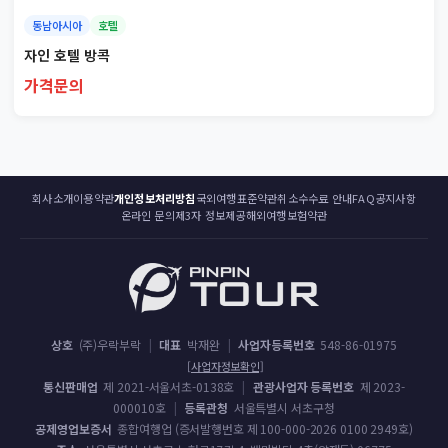
동남아시아
호텔
자인 호텔 방콕
가격문의
회사소개
이용약관
개인정보처리방침
국외여행표준약관
취소수수료 안내
FAQ
공지사항
온라인 문의
제3자 정보제공
해외여행보험약관
상호
(주)우락부락
|
대표
박재완
|
사업자등록번호
548-86-01975
[사업자정보확인]
통신판매업
제 2021-서울서초-0138호
|
관광사업자 등록번호
제 2023-
000010호
|
등록관청
서울특별시 서초구청
공제영업보증서
종합여행업 (증서발행번호 제 100-000-2026 0100 2949호)