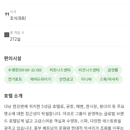
식사
🍴
조식(BB)
총 객실 수
🏢
272실
편의시설
수영장(09:00~21:00)
피트니스센터
비즈니스센터
금연룸
전기포트
헤어드라이기
안전금고
미니바
스파/마사지
호텔 소개
다낭 한강변에 위치한 5성급 호텔로, 공항, 해변, 한시장, 용다리 등 주요
명소에 대한 접근성이 탁월합니다. 아코르 그룹이 운영하는 글로벌 브랜
드 호텔답게 넓고 고급스러운 객실과 수영장, 스파, 다양한 레스토랑을
갖추고 있습니다. 중부 베트남의 문화와 현대적 럭셔리가 조화를 이루는