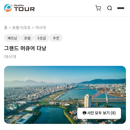
홈
>
호텔·리조트
> 아시아
베트남
호텔
5성급
추천
그랜드 머큐어 다낭
아시아
📷 사진 모두 보기 (8)