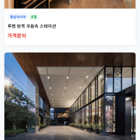
동남아시아
호텔
루멘 방콕 우돔속 스테이션
가격문의