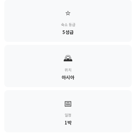
⭐
숙소 등급
5성급
🌄
위치
아시아
📅
일정
1박