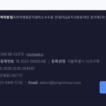
보처리방침
국외여행표준약관
취소수수료 안내
FAQ
공지사항
온라인 문의
제3자
548-86-01975
[사업자정보확인]
 등록번호
제 2023-000010호
|
등록관청
서울특별시 서초구청
026 0100 2949호)
재동) 06775
02-6449-5741
|
Email
admin@pinpintour.com