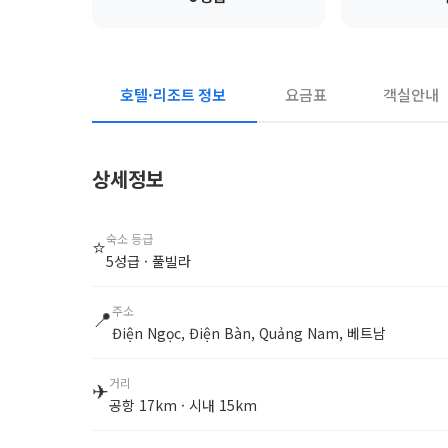
호텔·리조트 정보
요금표
객실안내
상세정보
숙소 등급
⭐
5성급 · 풀빌라
주소
📍
Điện Ngọc, Điện Bàn, Quảng Nam, 베트남
거리
✈
공항 17km · 시내 15km