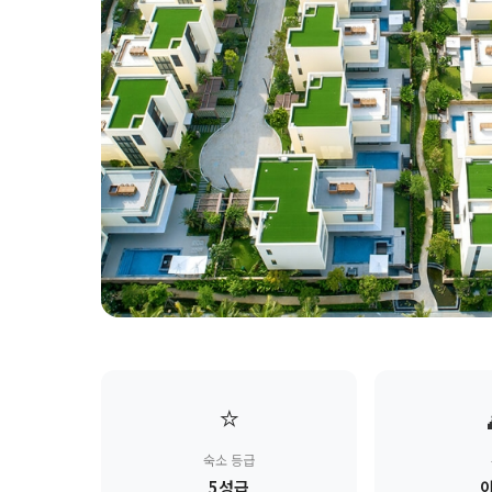
⭐
숙소 등급
5성급