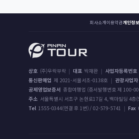
회사소개
이용약관
개인정
상호
(주)우락부락
|
대표
박재완
|
사업자등록번호
통신판매업
제 2021-서울서초-0138호
|
관광사업자
공제영업보증서
종합여행업 (증서발행번호 제 100-000-2
주소
서울특별시 서초구 논현로17길 4, 백마빌딩 4층(양
Tel
1555-0344(연결 후 1번) / 02-579-5741
|
Fax