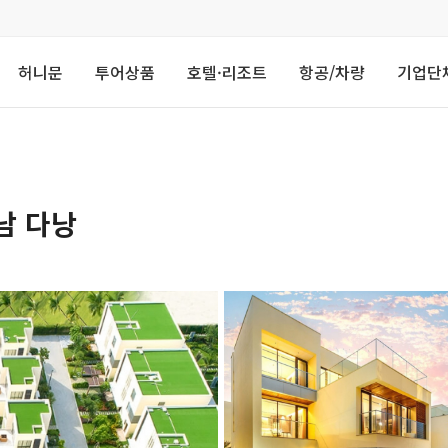
허니문
투어상품
호텔·리조트
항공/차량
기업단
남 다낭