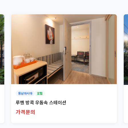
동남아시아
호텔
루멘 방콕 우돔속 스테이션
가격문의