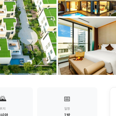
🌄
📅
위치
일정
아시아
1박