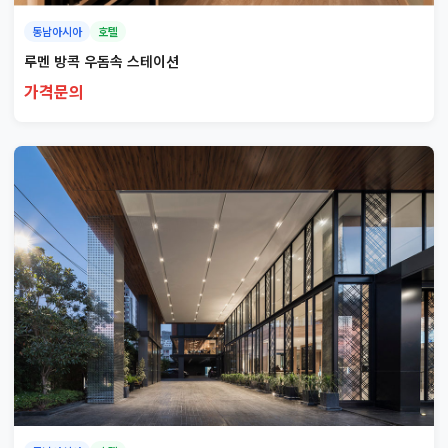
동남아시아
호텔
루멘 방콕 우돔속 스테이션
가격문의