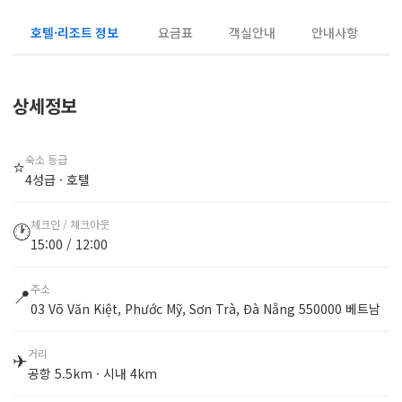
호텔·리조트 정보
요금표
객실안내
안내사항
상세정보
숙소 등급
⭐
4성급 · 호텔
체크인 / 체크아웃
🕐
15:00 / 12:00
주소
📍
03 Võ Văn Kiệt, Phước Mỹ, Sơn Trà, Đà Nẵng 550000 베트남
거리
✈
공항 5.5km · 시내 4km