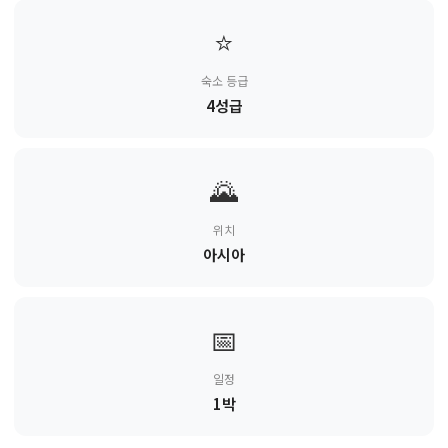
⭐
숙소 등급
4성급
🌄
위치
아시아
📅
일정
1박