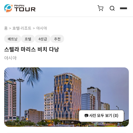
홈
>
호텔·리조트
> 아시아
베트남
호텔
4성급
추천
스텔라 마리스 비치 다낭
아시아
📷 사진 모두 보기 (8)