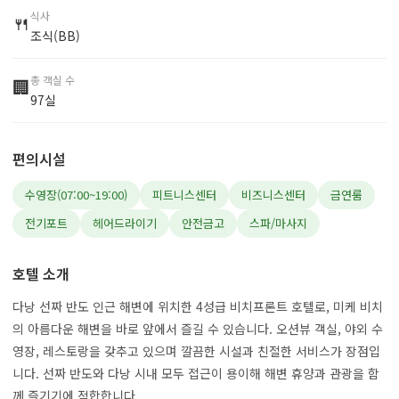
식사
🍴
조식(BB)
총 객실 수
🏢
97실
편의시설
수영장(07:00~19:00)
피트니스센터
비즈니스센터
금연룸
전기포트
헤어드라이기
안전금고
스파/마사지
호텔 소개
다낭 선짜 반도 인근 해변에 위치한 4성급 비치프론트 호텔로, 미케 비치
의 아름다운 해변을 바로 앞에서 즐길 수 있습니다. 오션뷰 객실, 야외 수
영장, 레스토랑을 갖추고 있으며 깔끔한 시설과 친절한 서비스가 장점입
니다. 선짜 반도와 다낭 시내 모두 접근이 용이해 해변 휴양과 관광을 함
께 즐기기에 적합합니다.