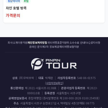
동남아시아
호텔
자인 호텔 방콕
가격문의
회사소개
이용약관
개인정보처리방침
국외여행표준약관
취소수수료 안내
FAQ
공지사항
온라인 문의
제3자 정보제공
해외여행보험약관
상호
(주)우락부락
|
대표
박재완
|
사업자등록번호
548-86-01975
[사업자정보확인]
통신판매업
제 2021-서울서초-0138호
|
관광사업자 등록번호
제 2023-
000010호
|
등록관청
서울특별시 서초구청
공제영업보증서
종합여행업 (증서발행번호 제 100-000-2026 0100 2949호)
주소
서울특별시 서초구 논현로17길 4, 백마빌딩 4층(양재동) 06775