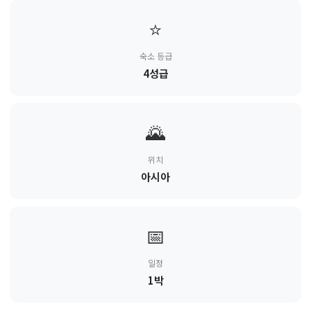
⭐
숙소 등급
4성급
🌄
위치
아시아
📅
일정
1박