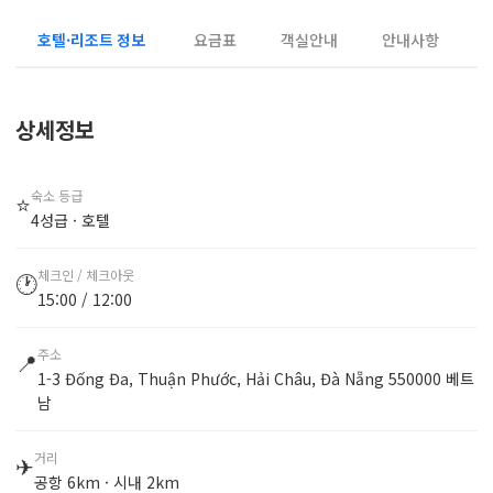
호텔·리조트 정보
요금표
객실안내
안내사항
상세정보
숙소 등급
⭐
4성급 · 호텔
체크인 / 체크아웃
🕐
15:00 / 12:00
주소
📍
1-3 Đống Đa, Thuận Phước, Hải Châu, Đà Nẵng 550000 베트
남
거리
✈
공항 6km · 시내 2km