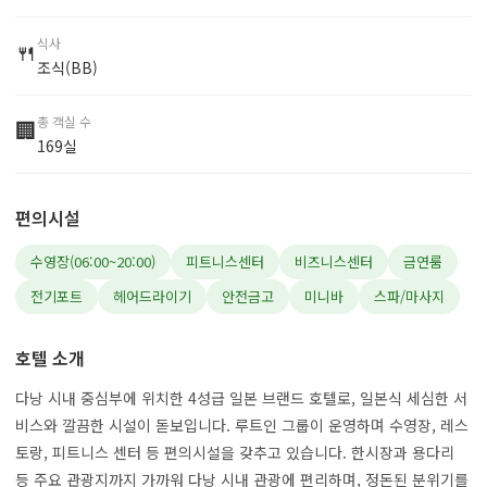
식사
🍴
조식(BB)
총 객실 수
🏢
169실
편의시설
수영장(06:00~20:00)
피트니스센터
비즈니스센터
금연룸
전기포트
헤어드라이기
안전금고
미니바
스파/마사지
호텔 소개
다낭 시내 중심부에 위치한 4성급 일본 브랜드 호텔로, 일본식 세심한 서
비스와 깔끔한 시설이 돋보입니다. 루트인 그룹이 운영하며 수영장, 레스
토랑, 피트니스 센터 등 편의시설을 갖추고 있습니다. 한시장과 용다리
등 주요 관광지까지 가까워 다낭 시내 관광에 편리하며, 정돈된 분위기를