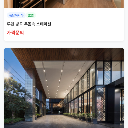
동남아시아
호텔
루멘 방콕 우돔속 스테이션
가격문의