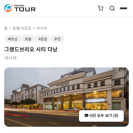
홈
>
호텔·리조트
> 아시아
베트남
호텔
4성급
추천
그랜드브리오 시티 다낭
아시아
📷 사진 모두 보기 (8)