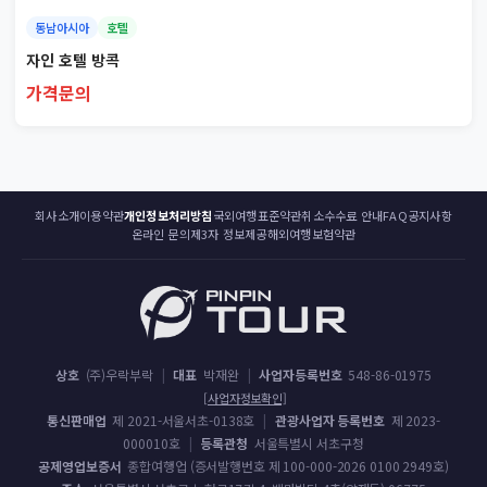
동남아시아
호텔
자인 호텔 방콕
가격문의
회사소개
이용약관
개인정보처리방침
국외여행표준약관
취소수수료 안내
FAQ
공지사항
온라인 문의
제3자 정보제공
해외여행보험약관
상호
(주)우락부락
|
대표
박재완
|
사업자등록번호
548-86-01975
[사업자정보확인]
통신판매업
제 2021-서울서초-0138호
|
관광사업자 등록번호
제 2023-
000010호
|
등록관청
서울특별시 서초구청
공제영업보증서
종합여행업 (증서발행번호 제 100-000-2026 0100 2949호)