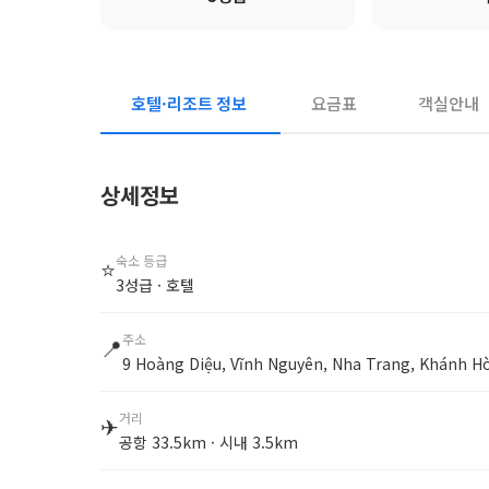
호텔·리조트 정보
요금표
객실안내
상세정보
숙소 등급
⭐
3성급 · 호텔
주소
📍
9 Hoàng Diệu, Vĩnh Nguyên, Nha Trang, Khánh 
거리
✈
공항 33.5km · 시내 3.5km