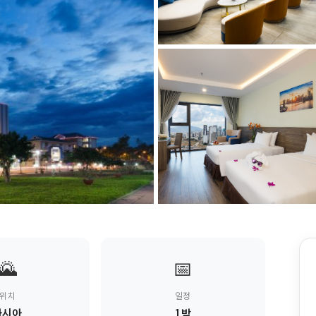
🌄
📅
위치
일정
아시아
1박