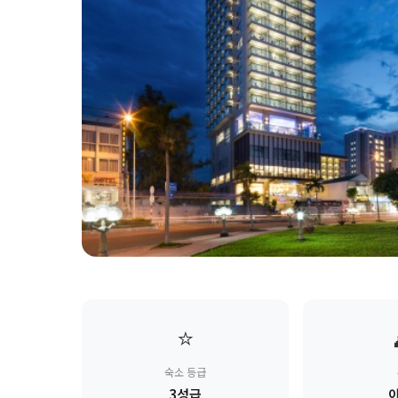
⭐
숙소 등급
3성급