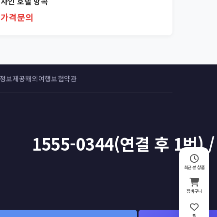
자인 호텔 방콕
가격문의
 정보제공
해외여행보험약관
1555-0344(연결 후 1번) /
최근 본 상품
장바구니
찜