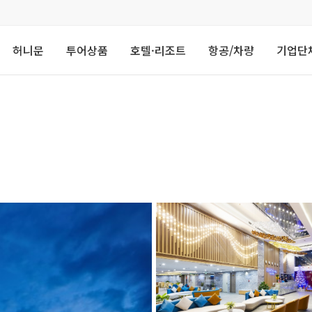
허니문
투어상품
호텔·리조트
항공/차량
기업단