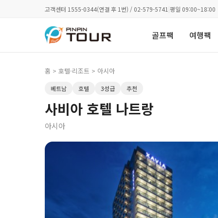
고객센터 1555-0344(연결 후 1번) / 02-579-5741
|
평일 09:00~18:00
골프팩
여행팩
홈
>
호텔·리조트
> 아시아
베트남
호텔
3성급
추천
사비아 호텔 나트랑
아시아