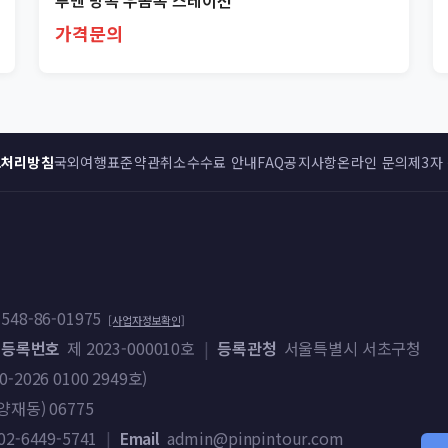
루멘 방콕 우돔속 스테이션
가격문의
보처리방침
국외여행표준약관
취소수수료 안내
FAQ
공지사항
온라인 문의
제3자
548-86-01975
[사업자정보확인]
 등록번호
제 2023-000010호
|
등록관청
서울특별시 서초구청
026 0100 2949호)
재동) 06775
02-6449-5741
|
Email
admin@pinpintour.com