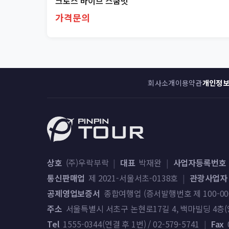
크로스 바이브 스쿰빗
가격문의
회사소개
이용약관
개인정
상호
(주)우락부락
|
대표
박재완
|
사업자등록번호
통신판매업
제 2021-서울서초-0138호
|
관광사업자
공제영업보증서
종합여행업 (증서발행번호 제 100-000-2
주소
서울특별시 서초구 논현로17길 4, 백마빌딩 4층(양
Tel
1555-0344(연결 후 1번) / 02-579-5741
|
Fax