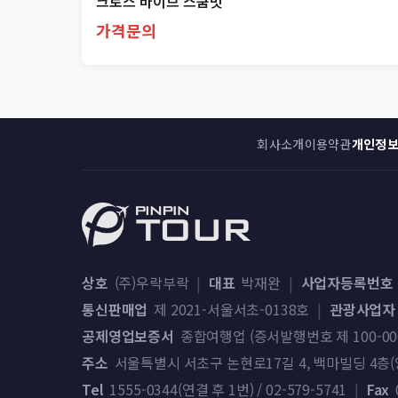
크로스 바이브 스쿰빗
가격문의
회사소개
이용약관
개인정
상호
(주)우락부락
|
대표
박재완
|
사업자등록번호
통신판매업
제 2021-서울서초-0138호
|
관광사업자
공제영업보증서
종합여행업 (증서발행번호 제 100-000-2
주소
서울특별시 서초구 논현로17길 4, 백마빌딩 4층(양
Tel
1555-0344(연결 후 1번) / 02-579-5741
|
Fax