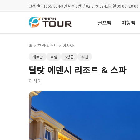
고객센터 1555-0344(연결 후 1번) / 02-579-5741
|
평일 09:00~18:00
골프팩
여행팩
홈
>
호텔·리조트
> 아시아
베트남
호텔
5성급
추천
달랏 에덴시 리조트 & 스파
아시아