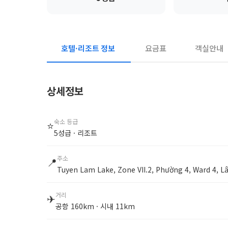
호텔·리조트 정보
요금표
객실안내
상세정보
숙소 등급
⭐
5성급 · 리조트
주소
📍
Tuyen Lam Lake, Zone VII.2, Phường 4, Ward 4
거리
✈
공항 160km · 시내 11km