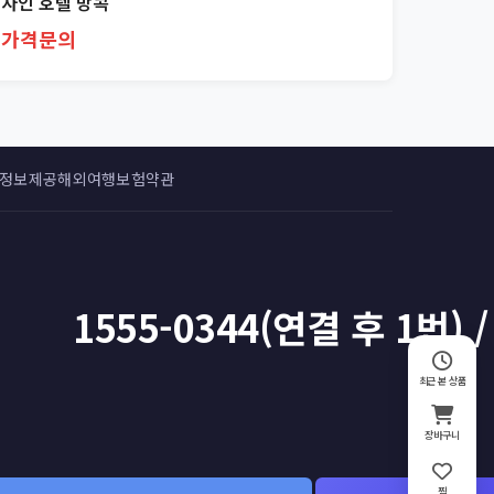
자인 호텔 방콕
가격문의
 정보제공
해외여행보험약관
1555-0344(연결 후 1번) /
최근 본 상품
장바구니
찜