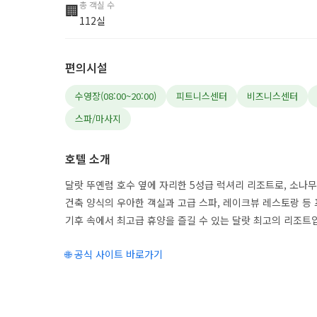
총 객실 수
🏢
112실
편의시설
수영장(08:00~20:00)
피트니스센터
비즈니스센터
스파/마사지
호텔 소개
달랏 뚜옌럼 호수 옆에 자리한 5성급 럭셔리 리조트로, 소나
건축 양식의 우아한 객실과 고급 스파, 레이크뷰 레스토랑 등 
기후 속에서 최고급 휴양을 즐길 수 있는 달랏 최고의 리조트
🌐 공식 사이트 바로가기