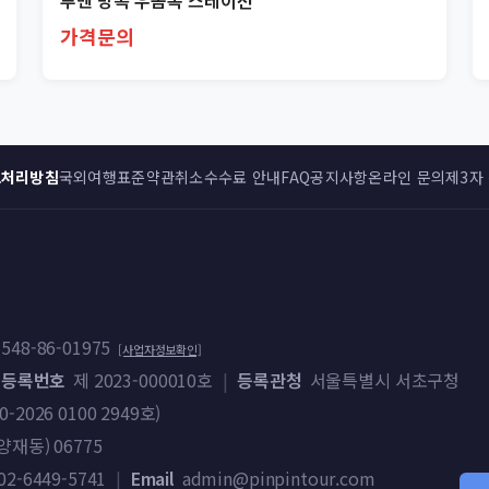
루멘 방콕 우돔속 스테이션
가격문의
보처리방침
국외여행표준약관
취소수수료 안내
FAQ
공지사항
온라인 문의
제3자
548-86-01975
[사업자정보확인]
 등록번호
제 2023-000010호
|
등록관청
서울특별시 서초구청
026 0100 2949호)
재동) 06775
02-6449-5741
|
Email
admin@pinpintour.com