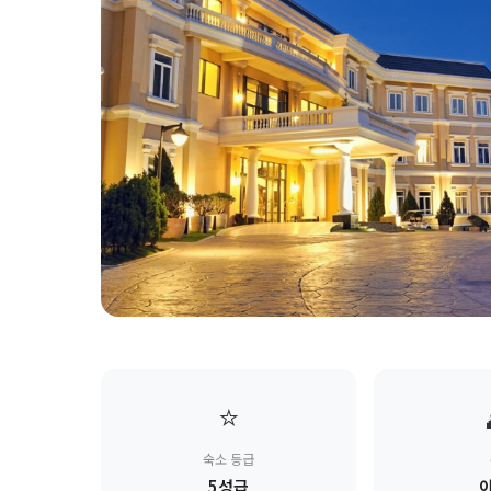
⭐
숙소 등급
5성급