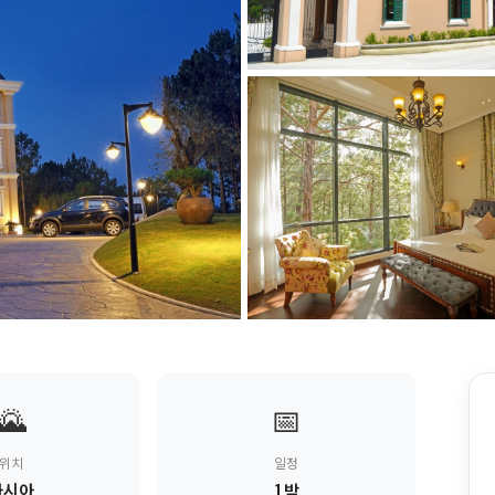
🌄
📅
위치
일정
아시아
1박