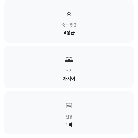
⭐
숙소 등급
4성급
🌄
위치
아시아
📅
일정
1박