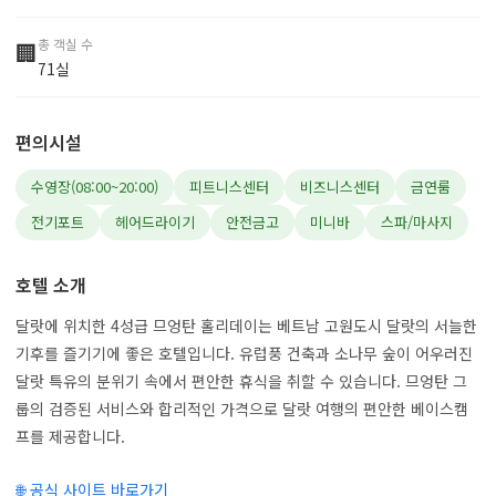
총 객실 수
🏢
71실
편의시설
수영장(08:00~20:00)
피트니스센터
비즈니스센터
금연룸
전기포트
헤어드라이기
안전금고
미니바
스파/마사지
호텔 소개
달랏에 위치한 4성급 므엉탄 홀리데이는 베트남 고원도시 달랏의 서늘한
기후를 즐기기에 좋은 호텔입니다. 유럽풍 건축과 소나무 숲이 어우러진
달랏 특유의 분위기 속에서 편안한 휴식을 취할 수 있습니다. 므엉탄 그
룹의 검증된 서비스와 합리적인 가격으로 달랏 여행의 편안한 베이스캠
프를 제공합니다.
🌐 공식 사이트 바로가기