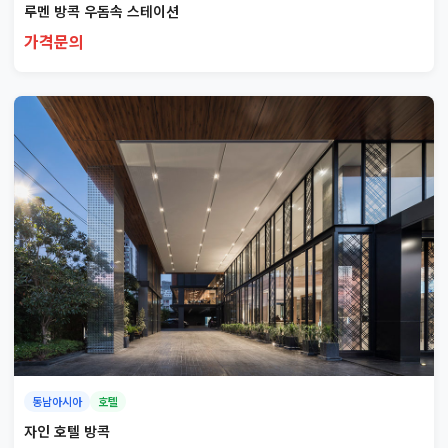
루멘 방콕 우돔속 스테이션
가격문의
동남아시아
호텔
자인 호텔 방콕