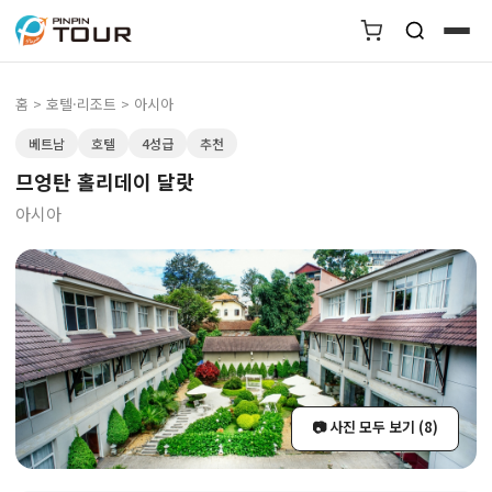
홈
>
호텔·리조트
> 아시아
베트남
호텔
4성급
추천
므엉탄 홀리데이 달랏
아시아
📷 사진 모두 보기 (8)