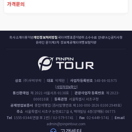
가격문의
회사소개
이용약관
개인정보처리방침
국외여행표준약관
취소수수료 안내
FAQ
공지사항
온라인 문의
제3자 정보제공
해외여행보험약관
상호
(주)우락부락
|
대표
박재완
|
사업자등록번호
548-86-01975
[사업자정보확인]
통신판매업
제 2021-서울서초-0138호
|
관광사업자 등록번호
제 2023-
000010호
|
등록관청
서울특별시 서초구청
공제영업보증서
종합여행업 (증서발행번호 제 100-000-2026 0100 2949호)
주소
서울특별시 서초구 논현로17길 4, 백마빌딩 4층(양재동) 06775
Tel
1555-0344(연결 후 1번) / 02-579-5741
|
Fax
02-6449-5741
|
Email
admin@pinpintour.com
고객센터