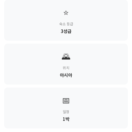
⭐
숙소 등급
3성급
🌄
위치
아시아
📅
일정
1박