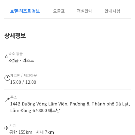
호텔·리조트 정보
요금표
객실안내
안내사항
상세정보
숙소 등급
⭐
3성급 · 리조트
체크인 / 체크아웃
🕐
15:00 / 12:00
주소
📍
144B Đường Vòng Lâm Viên, Phường 8, Thành phố Đà Lạt,
Lâm Đồng 670000 베트남
거리
✈
공항 155km · 시내 7km