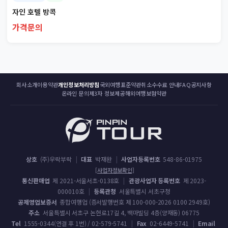
자인 호텔 방콕
가격문의
회사소개
이용약관
개인정보처리방침
국외여행표준약관
취소수수료 안내
FAQ
공지사항
온라인 문의
제3자 정보제공
해외여행보험약관
상호
(주)우락부락
|
대표
박재완
|
사업자등록번호
548-86-01975
[사업자정보확인]
통신판매업
제 2021-서울서초-0138호
|
관광사업자 등록번호
제 2023-
000010호
|
등록관청
서울특별시 서초구청
공제영업보증서
종합여행업 (증서발행번호 제 100-000-2026 0100 2949호)
주소
서울특별시 서초구 논현로17길 4, 백마빌딩 4층(양재동) 06775
Tel
1555-0344(연결 후 1번) / 02-579-5741
|
Fax
02-6449-5741
|
Email