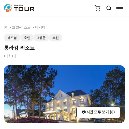
홈
>
호텔·리조트
> 아시아
베트남
호텔
3성급
추천
룽라킴 리조트
아시아
📷 사진 모두 보기 (8)