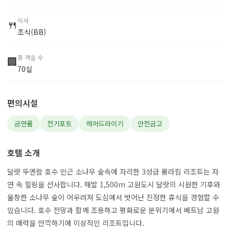
식사
🍴
조식(BB)
총 객실 수
🏢
70실
편의시설
금연룸
전기포트
헤어드라이기
안전금고
호텔 소개
달랏 뚜옌람 호수 인근 소나무 숲속에 자리한 3성급 룽라킴 리조트는 자
연 속 힐링을 선사합니다. 해발 1,500m 고원도시 달랏의 시원한 기후와
울창한 소나무 숲이 어우러져 도심에서 벗어난 진정한 휴식을 경험할 수
있습니다. 호수 전망과 함께 조용하고 평화로운 분위기에서 베트남 고원
의 매력을 만끽하기에 이상적인 리조트입니다.