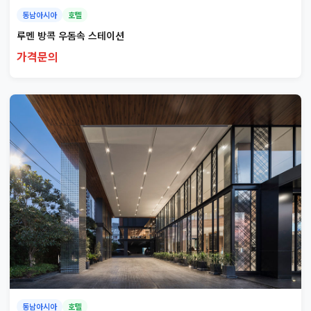
동남아시아
호텔
루멘 방콕 우돔속 스테이션
가격문의
동남아시아
호텔