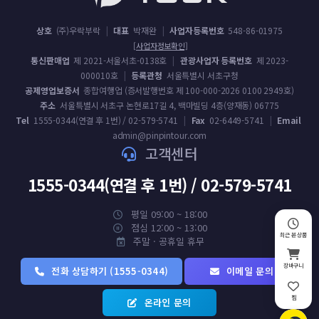
상호
(주)우락부락
|
대표
박재완
|
사업자등록번호
548-86-01975
[사업자정보확인]
통신판매업
제 2021-서울서초-0138호
|
관광사업자 등록번호
제 2023-
000010호
|
등록관청
서울특별시 서초구청
공제영업보증서
종합여행업 (증서발행번호 제 100-000-2026 0100 2949호)
주소
서울특별시 서초구 논현로17길 4, 백마빌딩 4층(양재동) 06775
Tel
1555-0344(연결 후 1번) / 02-579-5741
|
Fax
02-6449-5741
|
Email
admin@pinpintour.com
고객센터
1555-0344(연결 후 1번) / 02-579-5741
평일 09:00 ~ 18:00
점심 12:00 ~ 13:00
최근 본 상품
주말 · 공휴일 휴무
장바구니
전화 상담하기 (1555-0344)
이메일 문의
찜
온라인 문의