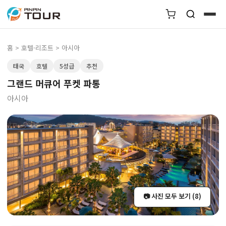
홈
>
호텔·리조트
> 아시아
태국
호텔
5성급
추천
그랜드 머큐어 푸켓 파통
아시아
📷 사진 모두 보기 (8)