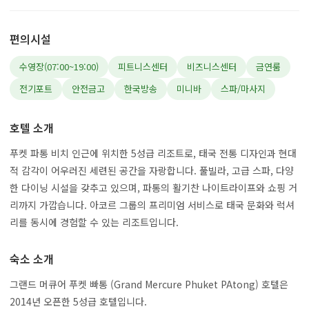
편의시설
수영장(07:00~19:00)
피트니스센터
비즈니스센터
금연룸
전기포트
안전금고
한국방송
미니바
스파/마사지
호텔 소개
푸켓 파통 비치 인근에 위치한 5성급 리조트로, 태국 전통 디자인과 현대
적 감각이 어우러진 세련된 공간을 자랑합니다. 풀빌라, 고급 스파, 다양
한 다이닝 시설을 갖추고 있으며, 파통의 활기찬 나이트라이프와 쇼핑 거
리까지 가깝습니다. 아코르 그룹의 프리미엄 서비스로 태국 문화와 럭셔
리를 동시에 경험할 수 있는 리조트입니다.
숙소 소개
그랜드 머큐어 푸켓 빠통 (Grand Mercure Phuket PAtong) 호텔은
2014년 오픈한 5성급 호텔입니다.