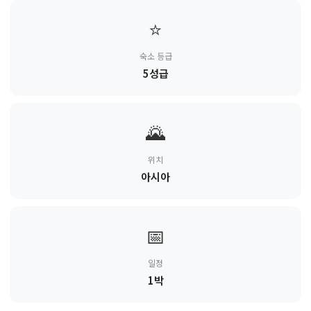
⭐
숙소 등급
5성급
🌄
위치
아시아
📅
일정
1박