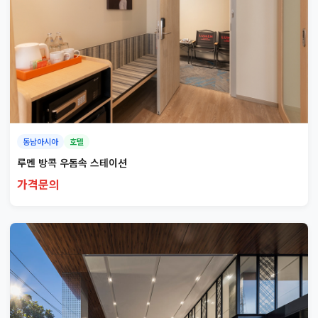
동남아시아
호텔
루멘 방콕 우돔속 스테이션
가격문의