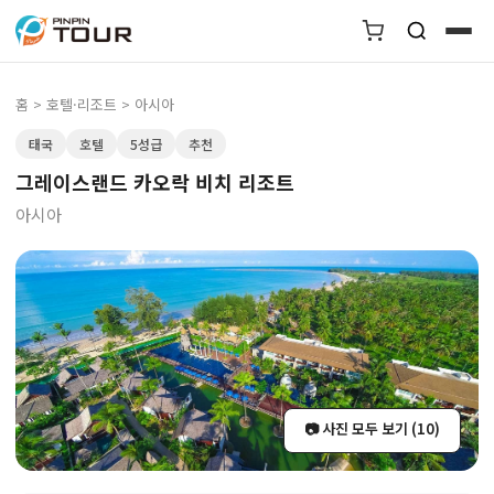
홈
>
호텔·리조트
> 아시아
태국
호텔
5성급
추천
그레이스랜드 카오락 비치 리조트
아시아
📷 사진 모두 보기 (10)