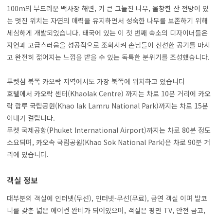
100m의 부드러운 백사장 해변, 키 큰 그늘진 나무, 울창한 산 전망이 있
는 멋진 위치는 자연의 매력을 유지하면서 성숙한 나무를 보존하기 위해
세심하게 개발되었습니다. 태국에 있는 이 첫 번째 숙소의 디자이너들은
자연과 고급스러움을 성공적으로 조화시켜 손님들이 신선한 공기를 마시
고 완전히 젊어지는 느낌을 받을 수 있는 독특한 분위기를 조성했습니다.
푸켓섬 북쪽 카오락 지역에서도 가장 북쪽에 위치하고 있습니다
호텔에서 카오락 센터(Khaolak Centre) 까지는 차로 10분 거리에 카오
락 람루 국립공원(Khao lak Lamru National Park)까지는 차로 15분
이내가 걸립니다.
푸켓 국제공항(Phuket International Airport)까지는 차로 80분 정도
소요되며, 카오속 국립공원(Khao Sok National Park)은 차로 90분 거
리에 있습니다.
객실 정보
대부분의 객실에 인터넷(무선), 인터넷-무선(무료), 금연 객실 이며 발코
니를 갖춘 넓은 에어컨 완비가 되어있으며, 객실은 평면 TV, 안전 금고,