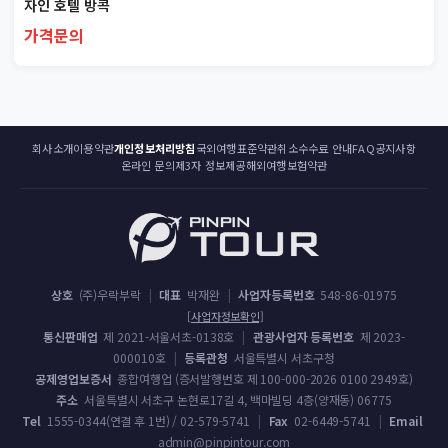
자인 호텔 방콕
가격문의
회사소개
이용약관
개인정보처리방침
국외여행표준약관
취소수수료 안내
FAQ
공지사항
온라인 문의
제3자 정보제공
해외여행보험약관
상호
(주)우락부락
|
대표
박재완
|
사업자등록번호
548-86-01975
[사업자정보확인]
통신판매업
제 2021-서울서초-0138호
|
관광사업자 등록번호
제 2023-
000010호
|
등록관청
서울특별시 서초구청
공제영업보증서
종합여행업 (증서발행번호 제 100-000-2026 0100 2949호)
주소
서울특별시 서초구 논현로17길 4, 백마빌딩 4층(양재동) 06775
Tel
1555-0344(연결 후 1번) / 02-579-5741
|
Fax
02-6449-5741
|
Email
admin@pinpintour.com