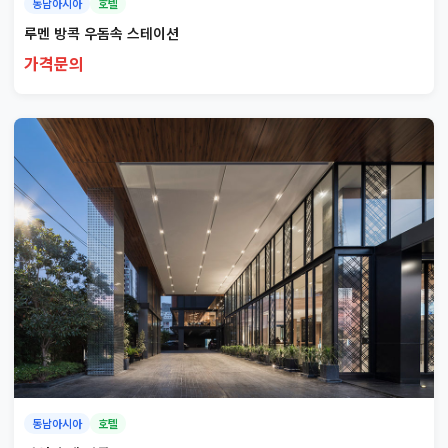
동남아시아
호텔
루멘 방콕 우돔속 스테이션
가격문의
동남아시아
호텔