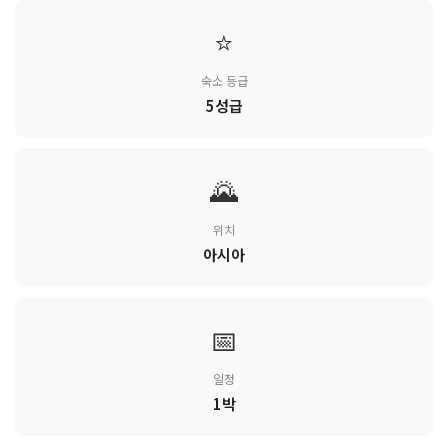
⭐
숙소 등급
5성급
🌄
위치
아시아
📅
일정
1박