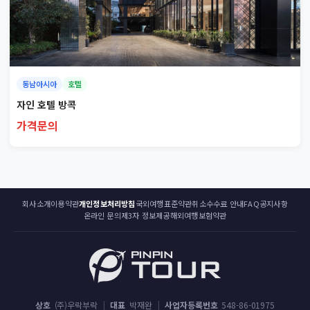
동남아시아
호텔
자인 호텔 방콕
가격문의
회사소개
이용약관
개인정보처리방침
국외여행표준약관
취소수수료 안내
FAQ
공지사항
온라인 문의
제3자 정보제공
해외여행보험약관
상호
(주)우락부락
|
대표
박재완
|
사업자등록번호
548-86-01975