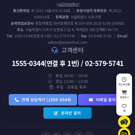
[사업자정보확인]
통신판매업
제 2021-서울서초-0138호
|
관광사업자 등록번호
제 2023-
000010호
|
등록관청
서울특별시 서초구청
공제영업보증서
종합여행업 (증서발행번호 제 100-000-2026 0100 2949호)
주소
서울특별시 서초구 논현로17길 4, 백마빌딩 4층(양재동) 06775
Tel
1555-0344(연결 후 1번) / 02-579-5741
|
Fax
02-6449-5741
|
Email
admin@pinpintour.com
고객센터
1555-0344(연결 후 1번) / 02-579-5741
평일 09:00 ~ 18:00
점심 12:00 ~ 13:00
최근 본 상품
주말 · 공휴일 휴무
장바구니
전화 상담하기 (1555-0344)
이메일 문의
찜
온라인 문의