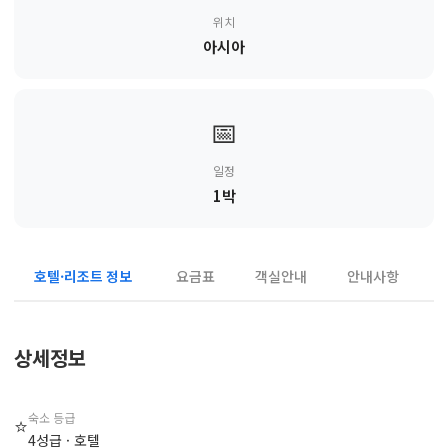
위치
아시아
📅
일정
1박
호텔·리조트 정보
요금표
객실안내
안내사항
상세정보
숙소 등급
⭐
4성급 · 호텔