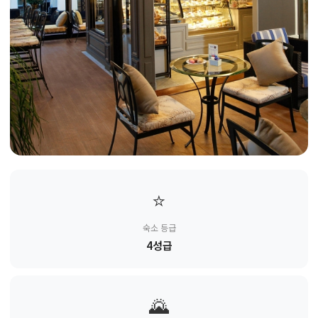
⭐
숙소 등급
4성급
🌄