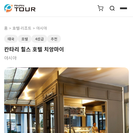
홈
>
호텔·리조트
> 아시아
태국
호텔
4성급
추천
칸타리 힐스 호텔 치앙마이
아시아