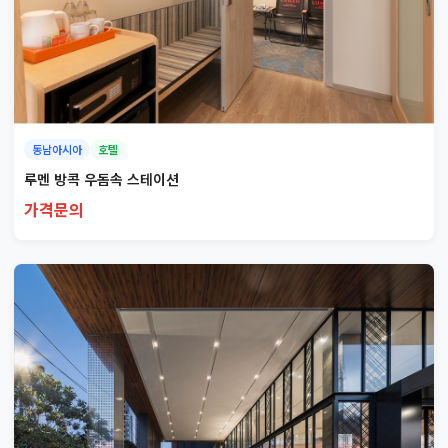
동남아시아
호텔
루멘 방콕 우돔속 스테이션
가격문의