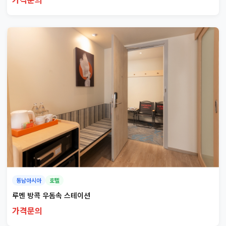
동남아시아
호텔
루멘 방콕 우돔속 스테이션
가격문의