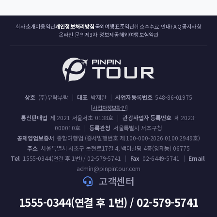
회사소개
이용약관
개인정보처리방침
국외여행표준약관
취소수수료 안내
FAQ
공지사항
온라인 문의
제3자 정보제공
해외여행보험약관
상호
(주)우락부락
|
대표
박재완
|
사업자등록번호
548-86-01975
[사업자정보확인]
통신판매업
제 2021-서울서초-0138호
|
관광사업자 등록번호
제 2023-
000010호
|
등록관청
서울특별시 서초구청
공제영업보증서
종합여행업 (증서발행번호 제 100-000-2026 0100 2949호)
주소
서울특별시 서초구 논현로17길 4, 백마빌딩 4층(양재동) 06775
Tel
1555-0344(연결 후 1번) / 02-579-5741
|
Fax
02-6449-5741
|
Email
admin@pinpintour.com
고객센터
1555-0344(연결 후 1번) / 02-579-5741