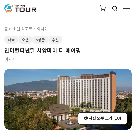
홈
>
호텔·리조트
> 아시아
태국
호텔
5성급
추천
인터컨티넨탈 치앙마이 더 메이핑
아시아
📷 사진 모두 보기 (10)