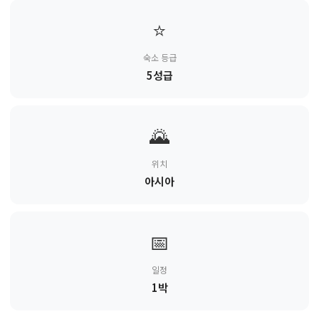
⭐
숙소 등급
5성급
🌄
위치
아시아
📅
일정
1박