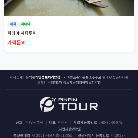
태국
파타야
파타야 시티투어
가격문의
회사소개
이용약관
개인정보처리방침
국외여행표준약관
취소수수료 안내
FAQ
공지사항
온라인 문의
제3자 정보제공
해외여행보험약관
상호
(주)우락부락
|
대표
박재완
|
사업자등록번호
548-86-01975
[사업자정보확인]
통신판매업
제 2021-서울서초-0138호
|
관광사업자 등록번호
제 2023-