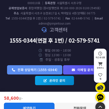
000010호
|
등록관청
서울특별시 서초구청
공제영업보증서
종합여행업 (증서발행번호 제 100-000-2026 0100 2949호)
주소
서울특별시 서초구 논현로17길 4, 백마빌딩 4층(양재동) 06775
Tel
1555-0344(연결 후 1번) / 02-579-5741
|
Fax
02-6449-5741
|
Email
admin@pinpintour.com
고객센터
1555-0344(연결 후 1번) / 02-579-5741
평일 09:00 ~ 18:00
점심 12:00 ~ 13:00
최근 본 상품
주말 · 공휴일 휴무
장바구니
전화 상담하기 (1555-0344)
이메일 문의
찜
온라인 문의
58,600
원~
예약하기
전화문의