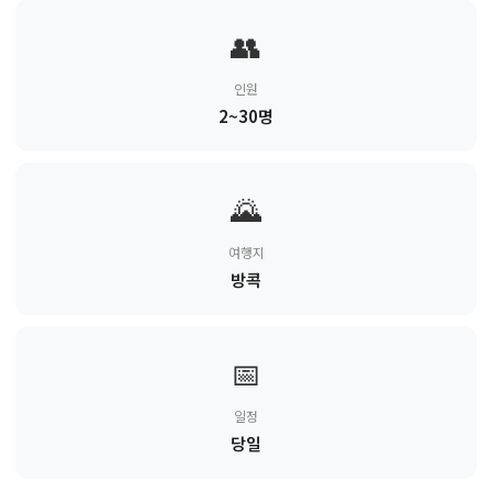
👥
인원
2~30명
🌄
여행지
방콕
📅
일정
당일