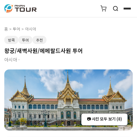
홈
>
투어
> 아시아
방콕
투어
추천
왕궁/새벽사원/에메랄드사원 투어
아시아 ·
📷 사진 모두 보기 (8)