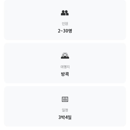
👥
인원
2~30명
🌄
여행지
방콕
📅
일정
3박4일