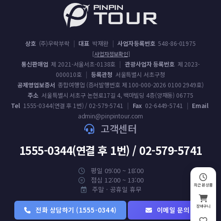
상호
(주)우락부락
|
대표
박재완
|
사업자등록번호
548-86-01975
[사업자정보확인]
통신판매업
제 2021-서울서초-0138호
|
관광사업자 등록번호
제 2023-
000010호
|
등록관청
서울특별시 서초구청
공제영업보증서
종합여행업 (증서발행번호 제 100-000-2026 0100 2949호)
주소
서울특별시 서초구 논현로17길 4, 백마빌딩 4층(양재동) 06775
Tel
1555-0344(연결 후 1번) / 02-579-5741
|
Fax
02-6449-5741
|
Email
admin@pinpintour.com
고객센터
1555-0344(연결 후 1번) / 02-579-5741
평일 09:00 ~ 18:00
점심 12:00 ~ 13:00
최근 본 상품
주말 · 공휴일 휴무
장바구니
전화 상담하기 (1555-0344)
이메일 문의