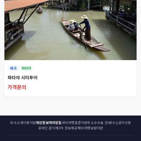
태국
파타야
파타야 시티투어
가격문의
회사소개
이용약관
개인정보처리방침
국외여행표준약관
취소수수료 안내
FAQ
공지사항
온라인 문의
제3자 정보제공
해외여행보험약관