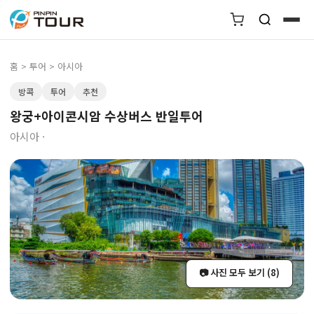
홈
>
투어
> 아시아
방콕
투어
추천
왕궁+아이콘시암 수상버스 반일투어
아시아 ·
📷 사진 모두 보기 (8)