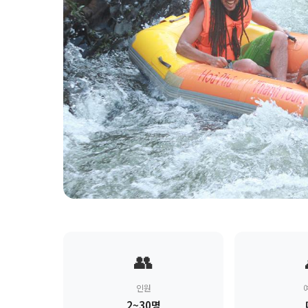
👥
인원
2~30명