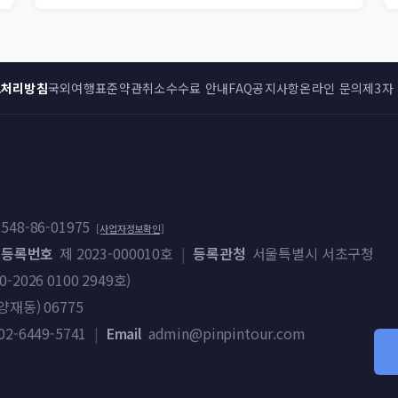
보처리방침
국외여행표준약관
취소수수료 안내
FAQ
공지사항
온라인 문의
제3자
548-86-01975
[사업자정보확인]
 등록번호
제 2023-000010호
|
등록관청
서울특별시 서초구청
026 0100 2949호)
재동) 06775
02-6449-5741
|
Email
admin@pinpintour.com