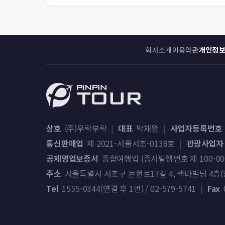
회사소개
이용약관
개인정
상호
(주)우락부락
|
대표
박재완
|
사업자등록번호
통신판매업
제 2021-서울서초-0138호
|
관광사업자
공제영업보증서
종합여행업 (증서발행번호 제 100-000-2
주소
서울특별시 서초구 논현로17길 4, 백마빌딩 4층(양
Tel
1555-0344(연결 후 1번) / 02-579-5741
|
Fax