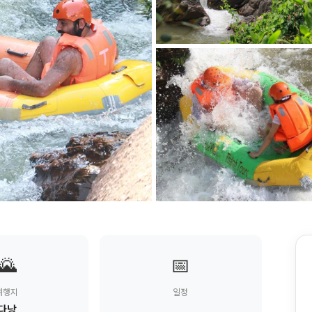
🌄
📅
여행지
일정
다낭