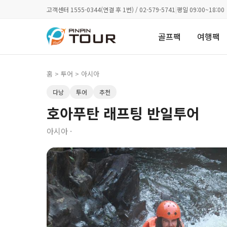
고객센터 1555-0344(연결 후 1번) / 02-579-5741
|
평일 09:00~18:00
골프팩
여행팩
홈
>
투어
> 아시아
다낭
투어
추천
호아푸탄 래프팅 반일투어
아시아 ·