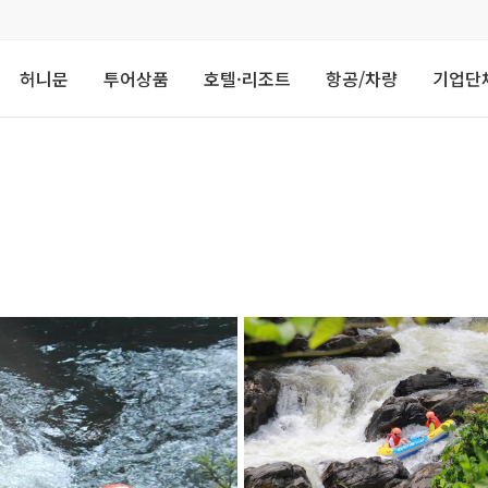
허니문
투어상품
호텔·리조트
항공/차량
기업단