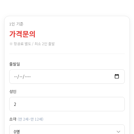
1인 기준
가격문의
※ 항공료 별도 / 최소 2인 출발
출발일
성인
소아
(만 2세~만 12세)