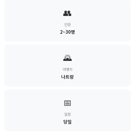
👥
인원
2~30명
🌄
여행지
나트랑
📅
일정
당일