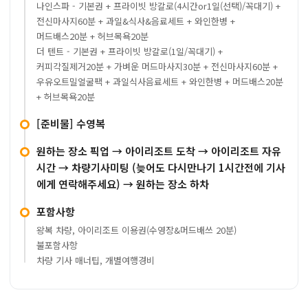
나인스파 - 기본권 + 프라이빗 방갈로(4시간or1일(선택)/꼭대기) +
전신마사지60분 + 과일&식사&음료세트 + 와인한병 +
머드배스20분 + 허브목욕20분
더 텐트 - 기본권 + 프라이빗 방갈로(1일/꼭대기) +
커피각질제거20분 + 가벼운 머드마사지30분 + 전신마사지60분 +
우유오트밀얼굴팩 + 과일식사음료세트 + 와인한병 + 머드배스20분
+ 허브목욕20분
[준비물] 수영복
원하는 장소 픽업 → 아이리조트 도착 → 아이리조트 자유
시간 → 차량기사미팅 (늦어도 다시만나기 1시간전에 기사
에게 연락해주세요) → 원하는 장소 하차
포함사항
왕복 차량, 아이리조트 이용권(수영장&머드배쓰 20분)
불포함사항
차량 기사 매너팁, 개별여행경비