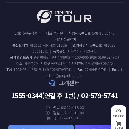
상호
(주)우락부락
|
대표
박재완
|
사업자등록번호
548-86-01975
[사업자정보확인]
통신판매업
제 2021-서울서초-0138호
|
관광사업자 등록번호
제 2023-
000010호
|
등록관청
서울특별시 서초구청
공제영업보증서
종합여행업 (증서발행번호 제 100-000-2026 0100 2949호)
주소
서울특별시 서초구 논현로17길 4, 백마빌딩 4층(양재동) 06775
Tel
1555-0344(연결 후 1번) / 02-579-5741
|
Fax
02-6449-5741
|
Email
admin@pinpintour.com
고객센터
1555-0344(연결 후 1번) / 02-579-5741
평일 09:00 ~ 18:00
점심 12:00 ~ 13:00
최근 본 상품
주말 · 공휴일 휴무
장바구니