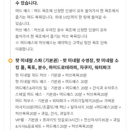
수 있습니다.
머드 배스 : 머드 욕조에 신청한 인원이 모두 들어가서 한 욕조에서
즐기는 머드 목욕입니다. 최대 10인까지 한 탕에 들어갈 수
있습니다.
허브 배스 : 허브로 우려진 온수 욕조에 신청한 인원이 모두
들어가서 한 욕조에서 즐기는 허브 목욕입니다
※ 머드배스와 허브배스는 예약하신 고객님 팀만 욕조 단독
이용합니다.
핫 미네랄 스파 (기본권) - 핫 미네랄 수영장, 핫 미네랄 소
킹 풀, 폭포, 분수, 하이드로테라피, 자쿠지, 워터파크
핫 미네랄 위드 허브 - 기본권 + 허브목욕20분
핫 미네랄 머드 배스 - 기본권 + 머드배스 20분
머드배스&라이트 밀 - 기본권 + 머드배스 20분 + 간식과 수박주스
스페셜 머드 배스 - 기본권+ 머드배스 20분 + 허브목욕20분
머드 하우스 - 기본권 + 워터파크 + 커피각질제거20분or 가벼운
마사지30분(머드/초콜릿/깨 택1) + 발마사지 30분 +머드배스20분 +
허브목욕20분 + 과일, 간식, 과일주스
VIP룸 - 기본권 + 프라이빗 방갈로(4시간) + 전신마사지45분 + 과일
&식사&음료세트 + 머드배스20분 + 허브목욕20분