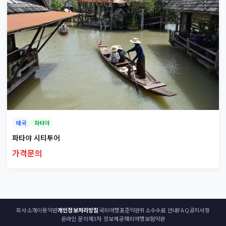
태국
파타야
파타야 시티투어
가격문의
회사소개
이용약관
개인정보처리방침
국외여행표준약관
취소수수료 안내
FAQ
공지사항
온라인 문의
제3자 정보제공
해외여행보험약관